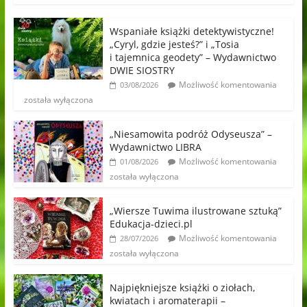
Wspaniałe książki detektywistyczne!
„Cyryl, gdzie jesteś?” i „Tosia
i tajemnica geodety” – Wydawnictwo
DWIE SIOSTRY
Możliwość komentowania
03/08/2026
została wyłączona
„Niesamowita podróż Odyseusza” –
Wydawnictwo LIBRA
Możliwość komentowania
01/08/2026
została wyłączona
„Wiersze Tuwima ilustrowane sztuką”
Edukacja-dzieci.pl
Możliwość komentowania
28/07/2026
została wyłączona
Najpiękniejsze książki o ziołach,
kwiatach i aromaterapii –