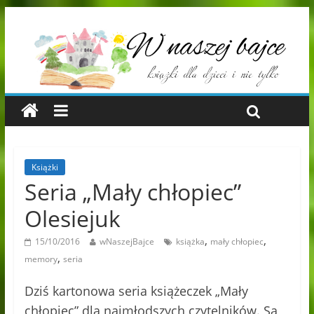
Książki
Seria „Mały chłopiec”
Olesiejuk
,
,
15/10/2016
wNaszejBajce
książka
mały chłopiec
,
memory
seria
Dziś kartonowa seria książeczek „Mały
chłopiec” dla najmłodszych czytelników. Są