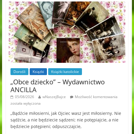
Dorośli
Książki
Książki katolickie
„Obce dziecko” – Wydawnictwo
ANCILLA
05/08/2026
wNaszejBajce
Możliwość komentowania
została wyłączona
„Bądźcie miłosierni, jak Ojciec wasz jest miłosierny. Nie
sądźcie, a nie będziecie sądzeni; nie potępiajcie, a nie
będziecie potępieni; odpuszczajcie,