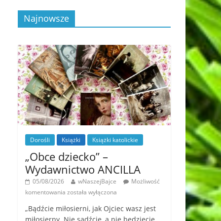
Najnowsze
Dorośli
Książki
Książki katolickie
„Obce dziecko” –
Wydawnictwo ANCILLA
05/08/2026
wNaszejBajce
Możliwość
komentowania
została wyłączona
„Bądźcie miłosierni, jak Ojciec wasz jest
miłosierny. Nie sądźcie, a nie będziecie