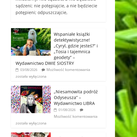
sądzeni; nie potępiajcie, a nie będziecie
potępieni; odpuszczajcie,
Wspaniałe książki
detektywistyczne!
„Cyryl, gdzie jesteś?” i
„Tosia i tajemnica
geodety” –
Wydawnictwo DWIE SIOSTRY
Możliwość komentowania
03/08/2026
została wyłączona
„Niesamowita podróż
Odyseusza” –
Wydawnictwo LIBRA
01/08/2026
Możliwość komentowania
została wyłączona