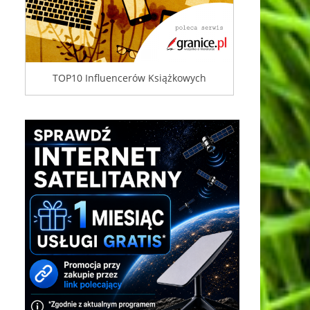
TOP10 Influencerów Książkowych