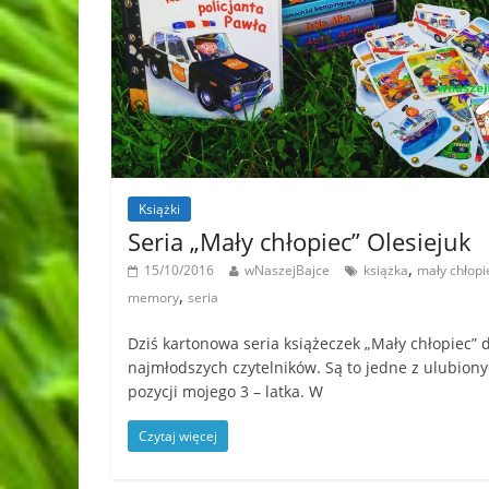
Książki
Seria „Mały chłopiec” Olesiejuk
,
15/10/2016
wNaszejBajce
książka
mały chłopi
,
memory
seria
Dziś kartonowa seria książeczek „Mały chłopiec” 
najmłodszych czytelników. Są to jedne z ulubion
pozycji mojego 3 – latka. W
Czytaj więcej