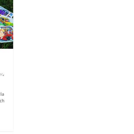
,
ec
dla
ych