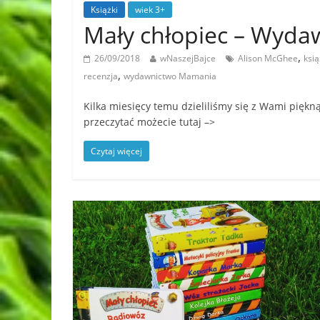
Książki
wiek 3+
Mały chłopiec – Wyd
,
26/09/2018
wNaszejBajce
Alison McGhee
ksią
,
recenzja
wydawnictwo Mamania
Kilka miesięcy temu dzieliliśmy się z Wami piękną
przeczytać możecie tutaj –>
Czytaj więcej