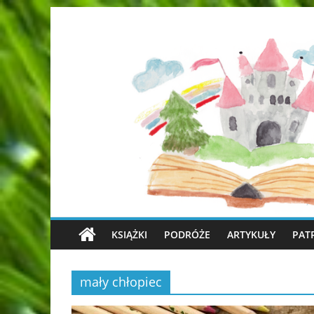
KSIĄŻKI
PODRÓŻE
ARTYKUŁY
PAT
mały chłopiec