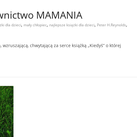
awnictwo MAMANIA
,
,
,
,
żki dla dzieci
mały chłopiec
najlepsze książki dla dzieci
Peter H.Reynolds
, wzruszającą, chwytającą za serce książką „Kiedyś” o której