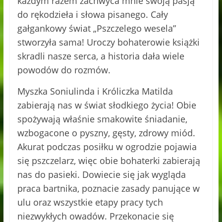
każdym razem zachwyca mnie swoją pasją
do rękodzieła i słowa pisanego. Cały
gałgankowy świat „Pszczelego wesela”
stworzyła sama! Uroczy bohaterowie książki
skradli nasze serca, a historia dała wiele
powodów do rozmów.
Myszka Soniulinda i Króliczka Matilda
zabierają nas w świat słodkiego życia! Obie
spożywają właśnie smakowite śniadanie,
wzbogacone o pyszny, gęsty, zdrowy miód.
Akurat podczas posiłku w ogrodzie pojawia
się pszczelarz, więc obie bohaterki zabierają
nas do pasieki. Dowiecie się jak wygląda
praca bartnika, poznacie zasady panujące w
ulu oraz wszystkie etapy pracy tych
niezwykłych owadów. Przekonacie się