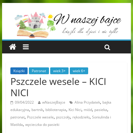
Książki
Patronat
wiek 3+
wiek 6+
Pszczele wesele – KICI
NICI
,
09/04/2022
wNaszejBajce
Alina Przydatek
bajka
,
,
,
,
,
,
edukacyjna
bartnik
biblioterapia
Kici Nici
miód
pasieka
,
,
,
,
patronat
Pszczele wesele
pszczoły
rękodzieło
Soniulinda i
,
Matilda
wycieczka do pasieki