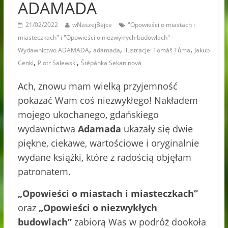
ADAMADA
21/02/2022
wNaszejBajce
"Opowieści o miastach i
miasteczkach" i "Opowieści o niezwykłych budowlach" -
,
,
,
Wydawnictwo ADAMADA
adamada
ilustracje: Tomáš Tůma
Jakub
,
,
Cenkl
Piotr Salewski
Štěpánka Sekaninová
Ach, znowu mam wielką przyjemność
pokazać Wam coś niezwykłego! Nakładem
mojego ukochanego, gdańskiego
wydawnictwa
Adamada
ukazały się dwie
piękne, ciekawe, wartościowe i oryginalnie
wydane książki, które z radością objęłam
patronatem.
„Opowieści o miastach i miasteczkach”
oraz
„Opowieści o niezwykłych
budowlach”
zabiorą Was w podróż dookoła