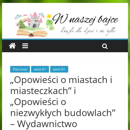
Patronat
wiek 6+
wiek 9+
„Opowieści o miastach i
miasteczkach” i
„Opowieści o
niezwykłych budowlach”
– Wydawnictwo