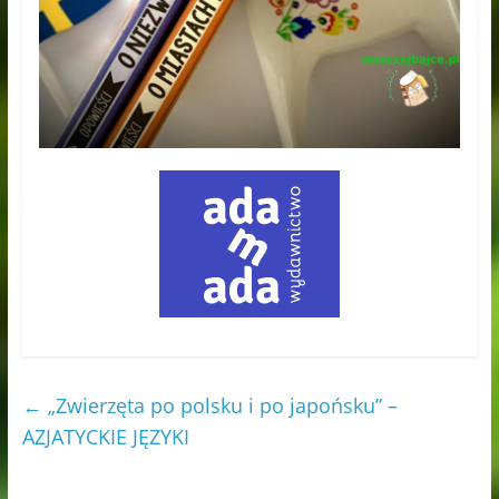
←
„Zwierzęta po polsku i po japońsku” –
AZJATYCKIE JĘZYKI