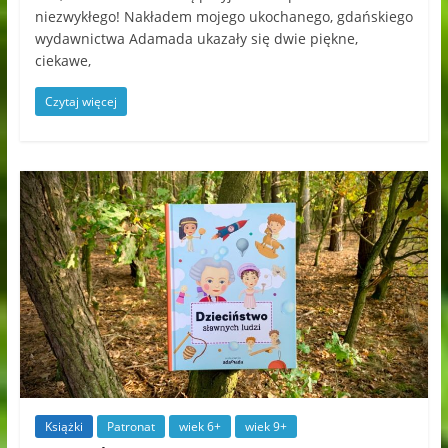
niezwykłego! Nakładem mojego ukochanego, gdańskiego
wydawnictwa Adamada ukazały się dwie piękne,
ciekawe,
Czytaj więcej
Książki
Patronat
wiek 6+
wiek 9+