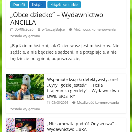
Dorośli
Książki
Książki katolickie
„Obce dziecko” – Wydawnictwo
ANCILLA
05/08/2026
wNaszejBajce
Możliwość komentowania
została wyłączona
„Bądźcie miłosierni, jak Ojciec wasz jest miłosierny. Nie
sądźcie, a nie będziecie sądzeni; nie potępiajcie, a nie
będziecie potępieni; odpuszczajcie,
Wspaniałe książki detektywistyczne!
„Cyryl, gdzie jesteś?” i „Tosia
i tajemnica geodety” – Wydawnictwo
DWIE SIOSTRY
Możliwość komentowania
03/08/2026
została wyłączona
„Niesamowita podróż Odyseusza” –
Wydawnictwo LIBRA