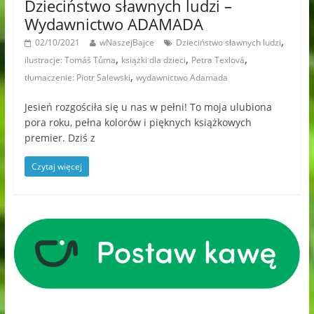
Dzieciństwo sławnych ludzi –
Wydawnictwo ADAMADA
,
02/10/2021
wNaszejBajce
Dzieciństwo sławnych ludzi
,
,
,
ilustracje: Tomáš Tůma
książki dla dzieci
Petra Texlová
,
tłumaczenie: Piotr Salewski
wydawnictwo Adamada
Jesień rozgościła się u nas w pełni! To moja ulubiona
pora roku, pełna kolorów i pięknych książkowych
premier. Dziś z
Czytaj więcej