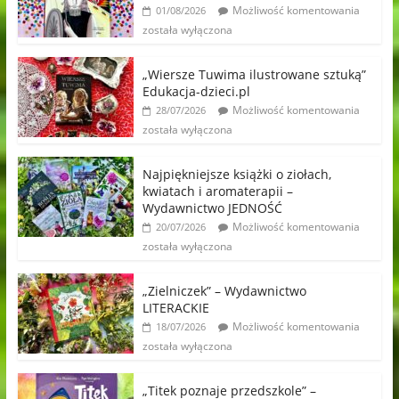
Możliwość komentowania
01/08/2026
została wyłączona
„Wiersze Tuwima ilustrowane sztuką”
Edukacja-dzieci.pl
Możliwość komentowania
28/07/2026
została wyłączona
Najpiękniejsze książki o ziołach,
kwiatach i aromaterapii –
Wydawnictwo JEDNOŚĆ
Możliwość komentowania
20/07/2026
została wyłączona
„Zielniczek” – Wydawnictwo
LITERACKIE
Możliwość komentowania
18/07/2026
została wyłączona
„Titek poznaje przedszkole” –