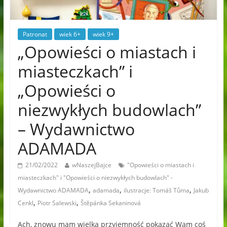
Patronat
wiek 6+
wiek 9+
„Opowieści o miastach i
miasteczkach” i
„Opowieści o
niezwykłych budowlach”
– Wydawnictwo
ADAMADA
21/02/2022
wNaszejBajce
"Opowieści o miastach i
miasteczkach" i "Opowieści o niezwykłych budowlach" -
,
,
,
Wydawnictwo ADAMADA
adamada
ilustracje: Tomáš Tůma
Jakub
,
,
Cenkl
Piotr Salewski
Štěpánka Sekaninová
Ach, znowu mam wielką przyjemność pokazać Wam coś