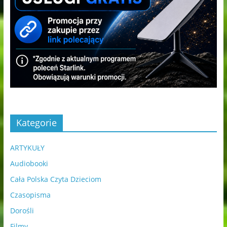
Kategorie
ARTYKUŁY
Audiobooki
Cała Polska Czyta Dzieciom
Czasopisma
Dorośli
Filmy