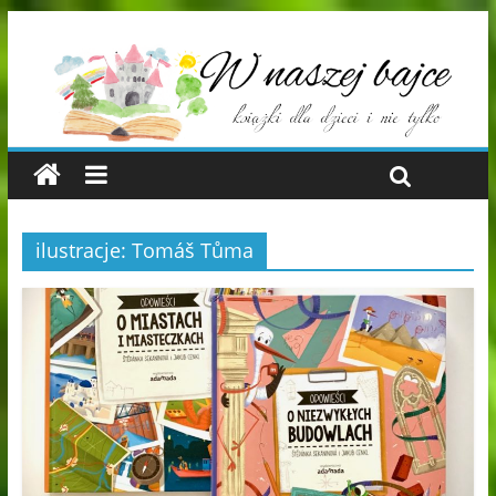
ilustracje: Tomáš Tůma