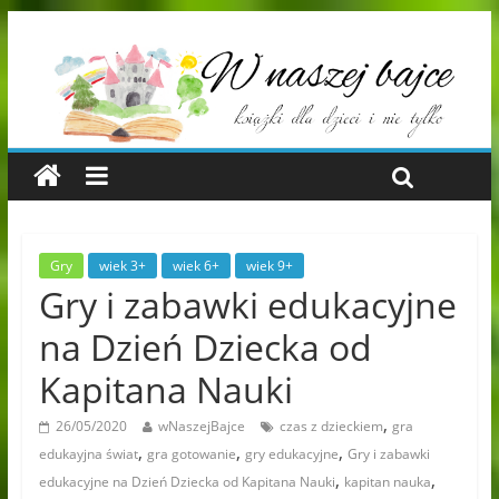
Gry
wiek 3+
wiek 6+
wiek 9+
Gry i zabawki edukacyjne
na Dzień Dziecka od
Kapitana Nauki
,
26/05/2020
wNaszejBajce
czas z dzieckiem
gra
,
,
,
edukayjna świat
gra gotowanie
gry edukacyjne
Gry i zabawki
,
,
edukacyjne na Dzień Dziecka od Kapitana Nauki
kapitan nauka