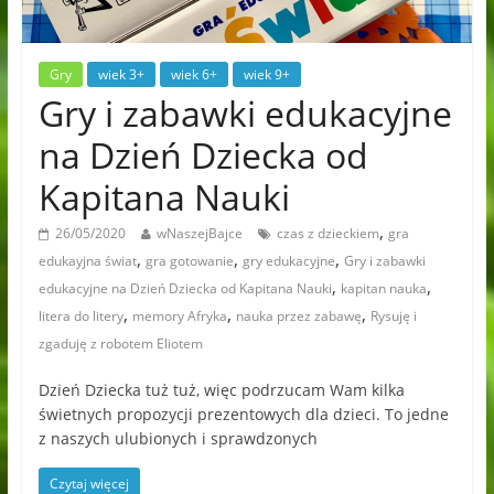
Gry
wiek 3+
wiek 6+
wiek 9+
Gry i zabawki edukacyjne
na Dzień Dziecka od
Kapitana Nauki
,
26/05/2020
wNaszejBajce
czas z dzieckiem
gra
,
,
,
edukayjna świat
gra gotowanie
gry edukacyjne
Gry i zabawki
,
,
edukacyjne na Dzień Dziecka od Kapitana Nauki
kapitan nauka
,
,
,
litera do litery
memory Afryka
nauka przez zabawę
Rysuję i
zgaduję z robotem Eliotem
Dzień Dziecka tuż tuż, więc podrzucam Wam kilka
świetnych propozycji prezentowych dla dzieci. To jedne
z naszych ulubionych i sprawdzonych
Czytaj więcej