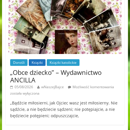
Dorośli
Książki
Książki katolickie
„Obce dziecko” – Wydawnictwo
ANCILLA
05/08/2026
wNaszejBajce
Możliwość komentowania
została wyłączona
„Bądźcie miłosierni, jak Ojciec wasz jest miłosierny. Nie
sądźcie, a nie będziecie sądzeni; nie potępiajcie, a nie
będziecie potępieni; odpuszczajcie,