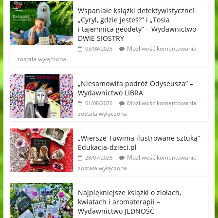
Wspaniałe książki detektywistyczne!
„Cyryl, gdzie jesteś?” i „Tosia
i tajemnica geodety” – Wydawnictwo
DWIE SIOSTRY
Możliwość komentowania
03/08/2026
została wyłączona
„Niesamowita podróż Odyseusza” –
Wydawnictwo LIBRA
Możliwość komentowania
01/08/2026
została wyłączona
„Wiersze Tuwima ilustrowane sztuką”
Edukacja-dzieci.pl
Możliwość komentowania
28/07/2026
została wyłączona
Najpiękniejsze książki o ziołach,
kwiatach i aromaterapii –
Wydawnictwo JEDNOŚĆ