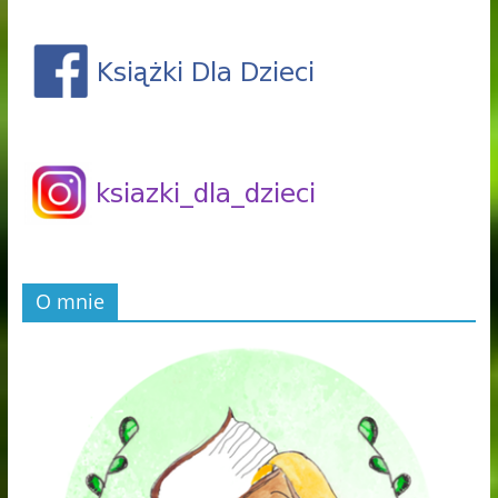
O mnie