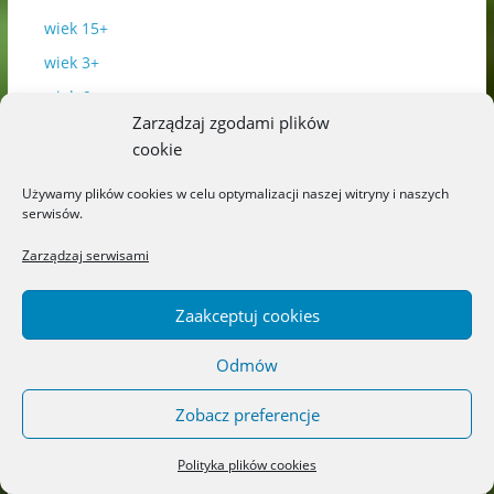
wiek 15+
wiek 3+
wiek 6+
Zarządzaj zgodami plików
wiek 9+
cookie
Używamy plików cookies w celu optymalizacji naszej witryny i naszych
Najnowsze
serwisów.
Zarządzaj serwisami
Zaakceptuj cookies
Odmów
Zobacz preferencje
Polityka plików cookies