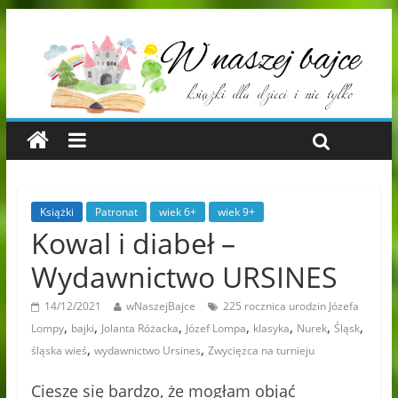
Książki
Patronat
wiek 6+
wiek 9+
Kowal i diabeł –
Wydawnictwo URSINES
14/12/2021
wNaszejBajce
225 rocznica urodzin Józefa
,
,
,
,
,
,
,
Lompy
bajki
Jolanta Różacka
Józef Lompa
klasyka
Nurek
Śląsk
,
,
śląska wieś
wydawnictwo Ursines
Zwycięzca na turnieju
Cieszę się bardzo, że mogłam objąć