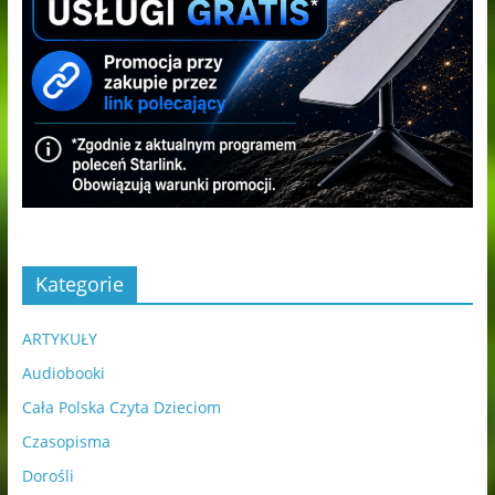
Kategorie
ARTYKUŁY
Audiobooki
Cała Polska Czyta Dzieciom
Czasopisma
Dorośli