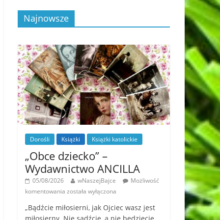
Najnowsze
Dorośli
Książki
Książki katolickie
„Obce dziecko” –
Wydawnictwo ANCILLA
05/08/2026
wNaszejBajce
Możliwość
komentowania
została wyłączona
„Bądźcie miłosierni, jak Ojciec wasz jest
miłosierny. Nie sądźcie, a nie będziecie