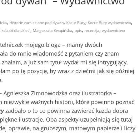
 pod dywan” – Wydawnictwo
,
,
,
,
dzka
Historie zamiecione pod dywan
Kocur Bury
Kocur Bury wydawnictwo
,
,
,
,
 ksiazki dla dzieci
Małgorzata Kwapińska
opis
recenzja
wydawnictwo
czytelniczek mojego bloga – mamy dwóch
sała do mnie wiadomość z pytaniem czy znam
 znałam, a już sam tytuł wydał mi się intrygujący,
łam po tę pozycję, by wraz z dziećmi jak się później
o.
 – Agnieszka Zimnowodzka oraz ilustratorka –
 niezwykle ważnych historii, które powinno poznać
ry
zadbało o to co powinna zawierać każda dobra
 piękne ilustracje. Oba aspekty uzupełniają się tutaj
rdej oprawie, na grubszym, matowym papierze i liczy