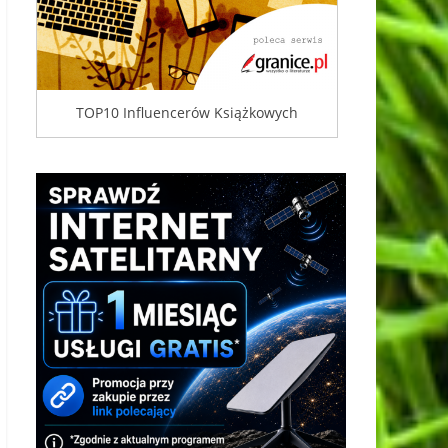
TOP10 Influencerów Książkowych