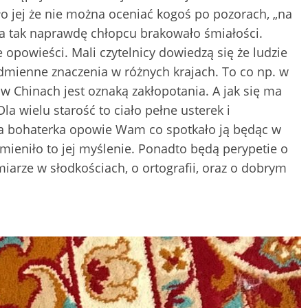
 jej że nie można oceniać kogoś po pozorach, „na
, a tak naprawdę chłopcu brakowało śmiałości.
 opowieści. Mali czytelnicy dowiedzą się że ludzie
odmienne znaczenia w różnych krajach. To co np. w
w Chinach jest oznaką zakłopotania. A jak się ma
a wielu starość to ciało pełne usterek i
sza bohaterka opowie Wam co spotkało ją będąc w
dmieniło to jej myślenie. Ponadto będą perypetie o
arze w słodkościach, o ortografii, oraz o dobrym