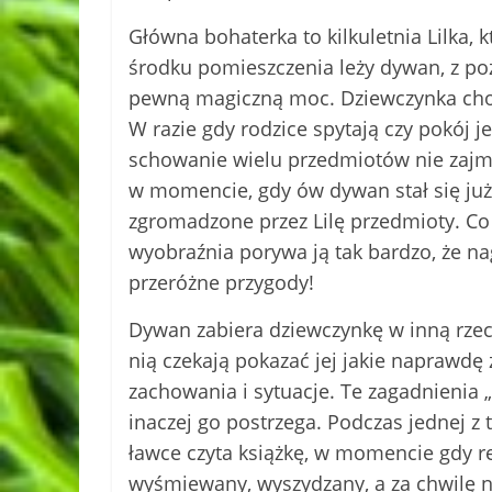
Główna bohaterka to kilkuletnia Lilka,
środku pomieszczenia leży dywan, z po
pewną magiczną moc. Dziewczynka chow
W razie gdy rodzice spytają czy pokój j
schowanie wielu przedmiotów nie zajmu
w momencie, gdy ów dywan stał się już
zgromadzone przez Lilę przedmioty. Co 
wyobraźnia porywa ją tak bardzo, że na
przeróżne przygody!
Dywan zabiera dziewczynkę w inną rzecz
nią czekają pokazać jej jakie naprawdę 
zachowania i sytuacje. Te zagadnienia „
inaczej go postrzega. Podczas jednej z 
ławce czyta książkę, w momencie gdy re
wyśmiewany, wyszydzany, a za chwilę na