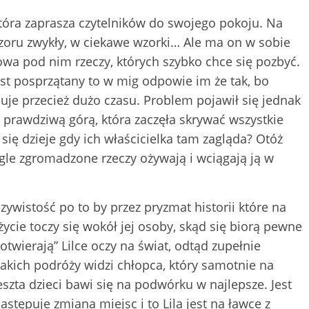
 która zaprasza czytelników do swojego pokoju. Na
zoru zwykły, w ciekawe wzorki… Ale ma on w sobie
a pod nim rzeczy, których szybko chce się pozbyć.
est posprzątany to w mig odpowie im że tak, bo
je przecież dużo czasu. Problem pojawił się jednak
 prawdziwą górą, która zaczęła skrywać wszystkie
się dzieje gdy ich właścicielka tam zagląda? Otóż
gle zgromadzone rzeczy ożywają i wciągają ją w
ywistość po to by przez pryzmat historii które na
życie toczy się wokół jej osoby, skąd się biorą pewne
otwierają” Lilce oczy na świat, odtąd zupełnie
takich podróży widzi chłopca, który samotnie na
szta dzieci bawi się na podwórku w najlepsze. Jest
stępuje zmiana miejsc i to Lila jest na ławce z