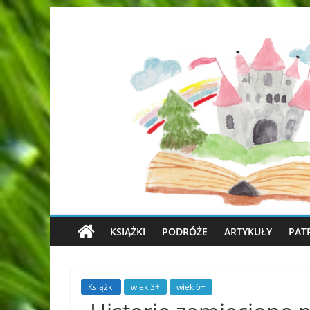
KSIĄŻKI
PODRÓŻE
ARTYKUŁY
PAT
Książki
wiek 3+
wiek 6+