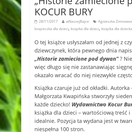
„Historie zamiecione
KOCUR BURY
28/11/2017
wNaszejBajce
Agnieszka Zimnowo
,
,
książeczka dla dzieci
książka dla dzieci
książka dla dziecka
O tej książce usłyszałam od jednej z 
dziewczynek, która pewnego dnia napi
„Historie zamiecione pod dywan”
? Nie
więc długo się nie zastanawiając sięgnę
okazało wracać do niej niezwykle częst
Książka czaruje już od okładki. Autorka
Małgorzata Kwapińska stworzyły siedem
każde dziecko!
Wydawnictwo Kocur Bu
książka dla dzieci – wartościową treść i
idealnie. Pozycja ta wydana jest w twa
niespełna 100 stron.