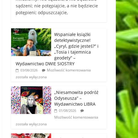
sądzeni; nie potępiajcie, a nie będziecie
potępieni; odpuszczajcie,
Wspaniałe książki
detektywistyczne!
„Cyryl, gdzie jesteś?” i
„Tosia i tajemnica
geodety” –
Wydawnictwo DWIE SIOSTRY
Możliwość komentowania
03/08/2026
została wyłączona
„Niesamowita podróż
Odyseusza” –
Wydawnictwo LIBRA
01/08/2026
Możliwość komentowania
została wyłączona