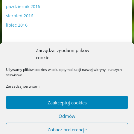
październik 2016
sierpień 2016
lipiec 2016
Zarządzaj zgodami plików
cookie
Publikowane materiały zawierają płatną promocję.
Używamy plików cookies w celu optymalizacji naszej witryny i naszych
serwisów.
Polityka plików cookies
-
Polityka prywatności
Zarządzaj serwisami
Zaakceptuj cookies
Odmów
Copyright © 2026
Blog o książkach dla dzieci i młodzieży –
recenzje i rekomendacje
. All rights reserved.
Zobacz preferencje
Theme: ColorMag by
ThemeGrill
. Powered by
WordPress
.