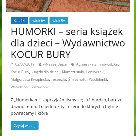
Książki
wiek 6+
wiek 9+
HUMORKI – seria książek
dla dzieci – Wydawnictwo
KOCUR BURY
,
02/07/2019
wNaszejBajce
Agnieszka Zimnowodzka
,
,
,
,
Kocur Bury
książki dla dzieci
Kłamczusiaki
Leniwczaki
,
,
,
,
Małgorzata Kwapińska
recenzja
Śmiechołki
Wścibionki
,
Wstydziołki
Zdziwionki
Z „Humorkami” zaprzyjaźniliśmy się już bardzo, bardzo
dawno temu. To jedna z tych serii do których chętnie
powracamy i które
Czytaj więcej