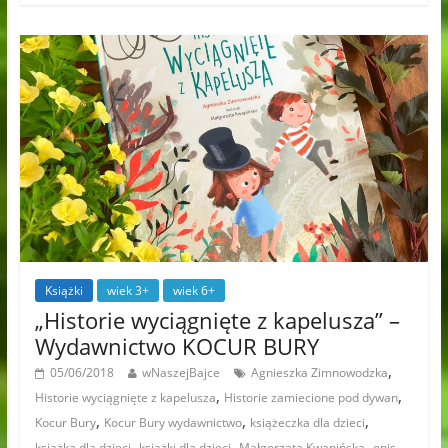
Książki
wiek 3+
wiek 6+
„Historie wyciągnięte z kapelusza” –
Wydawnictwo KOCUR BURY
,
05/06/2018
wNaszejBajce
Agnieszka Zimnowodzka
,
,
Historie wyciągnięte z kapelusza
Historie zamiecione pod dywan
,
,
,
Kocur Bury
Kocur Bury wydawnictwo
książeczka dla dzieci
,
,
,
,
książka dla dzieci
książki dla dzieci
Małgorzata Kwapińska
opis