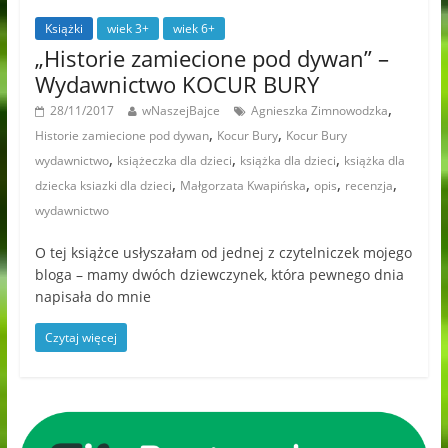
Książki
wiek 3+
wiek 6+
„Historie zamiecione pod dywan” –
Wydawnictwo KOCUR BURY
,
28/11/2017
wNaszejBajce
Agnieszka Zimnowodzka
,
,
Historie zamiecione pod dywan
Kocur Bury
Kocur Bury
,
,
,
wydawnictwo
książeczka dla dzieci
książka dla dzieci
książka dla
,
,
,
,
dziecka ksiazki dla dzieci
Małgorzata Kwapińska
opis
recenzja
wydawnictwo
O tej książce usłyszałam od jednej z czytelniczek mojego
bloga – mamy dwóch dziewczynek, która pewnego dnia
napisała do mnie
Czytaj więcej