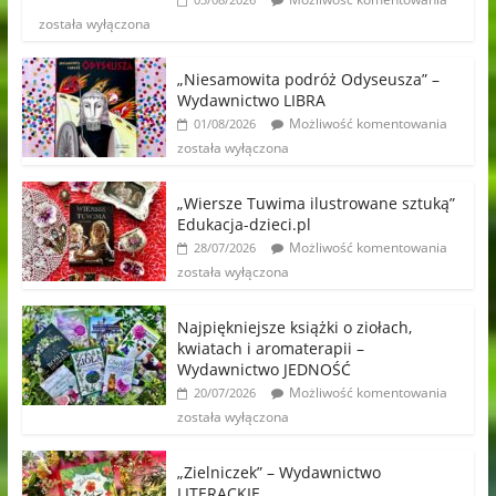
została wyłączona
„Niesamowita podróż Odyseusza” –
Wydawnictwo LIBRA
Możliwość komentowania
01/08/2026
została wyłączona
„Wiersze Tuwima ilustrowane sztuką”
Edukacja-dzieci.pl
Możliwość komentowania
28/07/2026
została wyłączona
Najpiękniejsze książki o ziołach,
kwiatach i aromaterapii –
Wydawnictwo JEDNOŚĆ
Możliwość komentowania
20/07/2026
została wyłączona
„Zielniczek” – Wydawnictwo
LITERACKIE