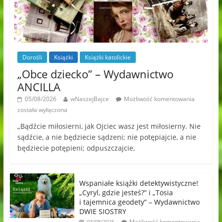
Dorośli
Książki
Książki katolickie
„Obce dziecko” – Wydawnictwo
ANCILLA
05/08/2026
wNaszejBajce
Możliwość komentowania
została wyłączona
„Bądźcie miłosierni, jak Ojciec wasz jest miłosierny. Nie
sądźcie, a nie będziecie sądzeni; nie potępiajcie, a nie
będziecie potępieni; odpuszczajcie,
Wspaniałe książki detektywistyczne!
„Cyryl, gdzie jesteś?” i „Tosia
i tajemnica geodety” – Wydawnictwo
DWIE SIOSTRY
Możliwość komentowania
03/08/2026