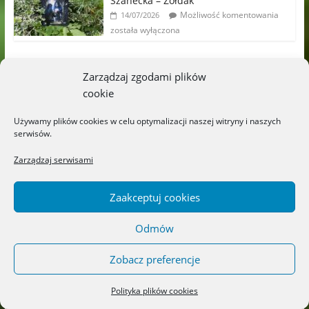
Szanecka – Żołdak
Możliwość komentowania
14/07/2026
została wyłączona
Zarządzaj zgodami plików
Archiwa
cookie
sierpień 2026
Używamy plików cookies w celu optymalizacji naszej witryny i naszych
serwisów.
lipiec 2026
Zarządzaj serwisami
czerwiec 2026
maj 2026
Zaakceptuj cookies
kwiecień 2026
marzec 2026
Odmów
luty 2026
Zobacz preferencje
styczeń 2026
Polityka plików cookies
grudzień 2025