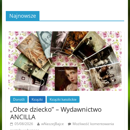
Najnowsze
Dorośli
Książki
Książki katolickie
„Obce dziecko” – Wydawnictwo
ANCILLA
05/08/2026
wNaszejBajce
Możliwość komentowania