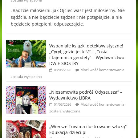
została wyłączona
„Bądźcie miłosierni, jak Ojciec wasz jest miłosierny. Nie
sądźcie, a nie będziecie sądzeni; nie potępiajcie, a nie
będziecie potępieni; odpuszczajcie,
Wspaniałe książki detektywistyczne!
„Cyryl, gdzie jesteś?” i „Tosia
i tajemnica geodety” – Wydawnictwo
DWIE SIOSTRY
Możliwość komentowania
03/08/2026
została wyłączona
„Niesamowita podróż Odyseusza” –
Wydawnictwo LIBRA
Możliwość komentowania
01/08/2026
została wyłączona
„Wiersze Tuwima ilustrowane sztuką”
Edukacja-dzieci.pl