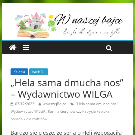
Książki
wiek 3+
„Hela sama dmucha nos”
– Wydawnictwo WILGA
03/12/2023
wNaszejBajce
"Hela sama dmucha nos" -
,
,
,
Wydawnictwo WILGA
Kamila Gurynowicz
Patrycja Fabicka
poradnik dla rodziców
Bardzo się cieszę, że seria o Heli wzbogaciła