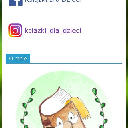
O mnie