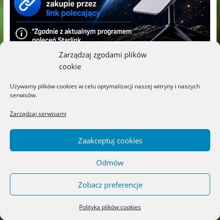
Zarządzaj zgodami plików
cookie
Używamy plików cookies w celu optymalizacji naszej witryny i naszych
Kategorie
serwisów.
Zarządzaj serwisami
ARTYKUŁY
Audiobooki
Zaakceptuj cookies
Cała Polska Czyta Dzieciom
Odmów
Czasopisma
Dorośli
Zobacz preferencje
Filmy
Polityka plików cookies
Gry