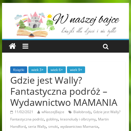
Książki
wiek 3+
wiek 6+
wiek 9+
Gdzie jest Wally?
Fantastyczna podróż –
Wydawnictwo MAMANIA
,
11/02/2021
wNaszejBajce
Białobrody
Gdzie jest Wally?
,
,
,
Fantastyczna podróż
gobliny
krasnoludy i olbrzymy
Martin
,
,
,
,
Handford
seria Wally
smoki
wydawnictwo Mamania