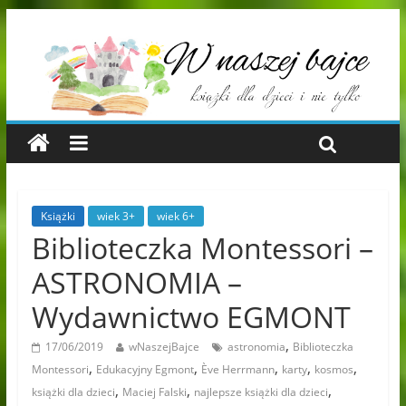
Książki
wiek 3+
wiek 6+
Biblioteczka Montessori –
ASTRONOMIA –
Wydawnictwo EGMONT
,
17/06/2019
wNaszejBajce
astronomia
Biblioteczka
,
,
,
,
,
Montessori
Edukacyjny Egmont
Ève Herrmann
karty
kosmos
,
,
,
książki dla dzieci
Maciej Falski
najlepsze książki dla dzieci