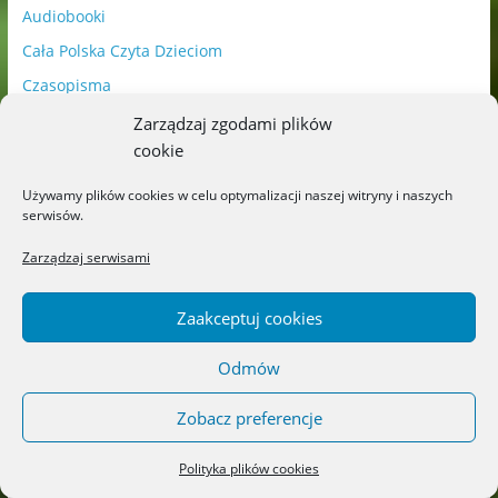
Audiobooki
Cała Polska Czyta Dzieciom
Czasopisma
Dorośli
Zarządzaj zgodami plików
cookie
Filmy
Gry
Używamy plików cookies w celu optymalizacji naszej witryny i naszych
serwisów.
Kolorowanki
Komiksy
Zarządzaj serwisami
Książki
Zaakceptuj cookies
Książki katolickie
Patronat
Odmów
Podróże
Zobacz preferencje
Pomoce naukowe
Pozostałe
Polityka plików cookies