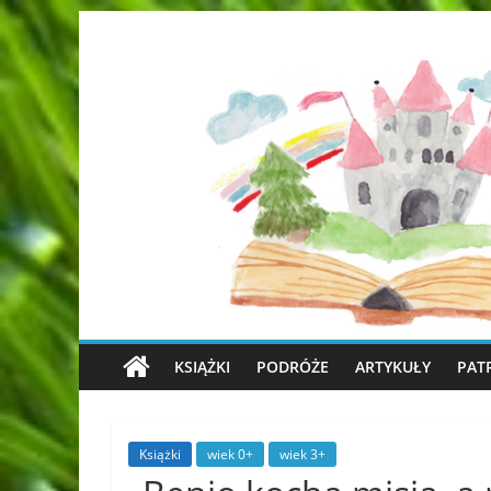
KSIĄŻKI
PODRÓŻE
ARTYKUŁY
PAT
Książki
wiek 0+
wiek 3+