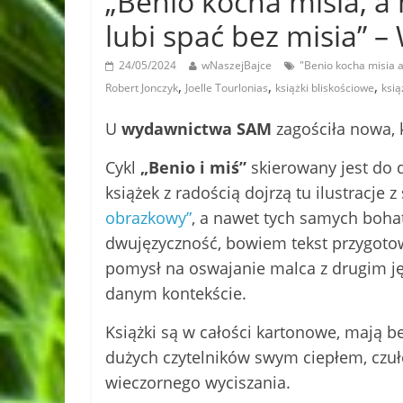
„Benio kocha misia, a 
lubi spać bez misia”
24/05/2024
wNaszejBajce
"Benio kocha misia 
,
,
,
Robert Jonczyk
Joelle Tourlonias
książki bliskościowe
ksią
U
wydawnictwa SAM
zagościła nowa, 
Cykl
„Benio i miś”
skierowany jest do d
książek z radością dojrzą tu ilustracje z 
obrazkowy”
, a nawet tych samych boha
dwujęzyczność, bowiem tekst przygotow
pomysł na oswajanie malca z drugim ję
danym kontekście.
Książki są w całości kartonowe, mają b
dużych czytelników swym ciepłem, czuł
wieczornego wyciszania.