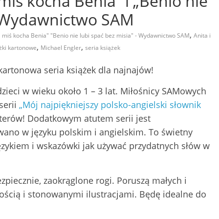
miś kocha Benia” i „Benio nie
 – Wydawnictwo SAM
,
a miś kocha Benia" "Benio nie lubi spać bez misia" - Wydawnictwo SAM
Anita i
,
,
żki kartonowe
Michael Engler
seria książek
kartonowa seria książek dla najnajów!
zieci w wieku około 1 – 3 lat. Miłośnicy SAMowych
serii
„Mój najpiękniejszy polsko-angielski słownik
terów! Dodatkowym atutem serii jest
ano w języku polskim i angielskim. To świetny
zykiem i wskazówki jak używać przydatnych słów w
ezpiecznie, zaokrąglone rogi. Poruszą małych i
ością i stonowanymi ilustracjami. Będę idealne do