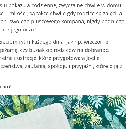
isiu pokazują codzienne, zwyczajne chwile w domu.
ci i miłości, są także chwile gdy rodzice są zajęci, a
 ceni swojego pluszowego kompana, nigdy bez niego
nie z jego oczu?
ieciom rytm każdego dnia, jak np. wieczorne
 piżamę, czy buziak od rodziców na dobranoc.
etne ilustracje, które przygotowała Joëlle
zeństwa, zaufania, spokoju i przyjaźni, które biją z
ecam!