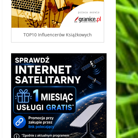
TOP10 Influencerów Książkowych