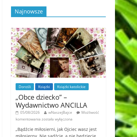
Najnowsze
Dorośli
Książki
Książki katolickie
„Obce dziecko” –
Wydawnictwo ANCILLA
05/08/2026
wNaszejBajce
Możliwość
komentowania
została wyłączona
„Bądźcie miłosierni, jak Ojciec wasz jest
miłosierny. Nie sądźcie, a nie będziecie