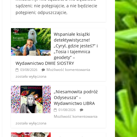
sądzeni; nie potępiajcie, a nie będziecie
potępieni; odpuszczajcie,
Wspaniałe książki
detektywistyczne!
„Cyryl, gdzie jesteś?” i
„Tosia i tajemnica
geodety” –
Wydawnictwo DWIE SIOSTRY
Możliwość komentowania
03/08/2026
została wyłączona
„Niesamowita podróż
Odyseusza” –
Wydawnictwo LIBRA
01/08/2026
Możliwość komentowania
została wyłączona