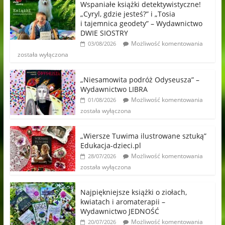
Wspaniałe książki detektywistyczne!
„Cyryl, gdzie jesteś?” i „Tosia
i tajemnica geodety” – Wydawnictwo
DWIE SIOSTRY
Możliwość komentowania
03/08/2026
została wyłączona
„Niesamowita podróż Odyseusza” –
Wydawnictwo LIBRA
Możliwość komentowania
01/08/2026
została wyłączona
„Wiersze Tuwima ilustrowane sztuką”
Edukacja-dzieci.pl
Możliwość komentowania
28/07/2026
została wyłączona
Najpiękniejsze książki o ziołach,
kwiatach i aromaterapii –
Wydawnictwo JEDNOŚĆ
Możliwość komentowania
20/07/2026