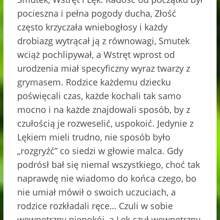
pocieszna i pełna pogody ducha, Złość
często krzyczała wniebogłosy i każdy
drobiazg wytrącał ją z równowagi, Smutek
wciąż pochlipywał, a Wstręt wprost od
urodzenia miał specyficzny wyraz twarzy z
grymasem. Rodzice każdemu dziecku
poświęcali czas, każde kochali tak samo
mocno i na każde znajdowali sposób, by z
czułością je rozweselić, uspokoić. Jedynie z
Lękiem mieli trudno, nie sposób było
„rozgryźć” co siedzi w głowie malca. Gdy
podrósł bał się niemal wszystkiego, choć tak
naprawdę nie wiadomo do końca czego, bo
nie umiał mówił o swoich uczuciach, a
rodzice rozkładali ręce… Czuli w sobie
wewnętrzny niepokój, a Lęk czuł wewnętrzny