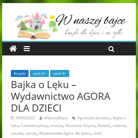
Książki
wiek 6+
wiek 9+
Bajka o Lęku –
Wydawnictwo AGORA
DLA DZIECI
,
29/09/2022
wNaszejBajce
Agnieszka Jucewicz
Bajka o
,
,
,
,
,
,
Lęku
Człowieczyńscy
emocje
Marianna Sztyma
Radość
rodzina
,
,
,
smutek
wstręt
Wydawnictwo Agora dla dzieci
złość