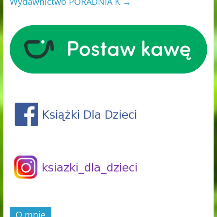
Wydawnictwo PORADNIA K
→
O mnie