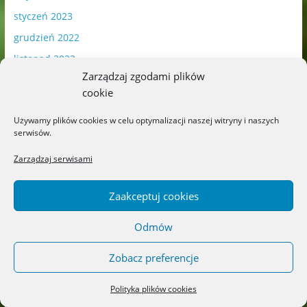
styczeń 2023
grudzień 2022
listopad 2022
Zarządzaj zgodami plików
październik 2022
cookie
wrzesień 2022
Używamy plików cookies w celu optymalizacji naszej witryny i naszych
sierpień 2022
serwisów.
lipiec 2022
Zarządzaj serwisami
czerwiec 2022
maj 2022
Zaakceptuj cookies
kwiecień 2022
Odmów
marzec 2022
luty 2022
Zobacz preferencje
styczeń 2022
Polityka plików cookies
grudzień 2021