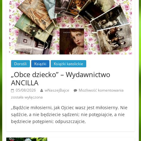
Dorośli
Książki
Książki katolickie
„Obce dziecko” – Wydawnictwo
ANCILLA
05/08/2026
wNaszejBajce
Możliwość komentowania
została wyłączona
„Bądźcie miłosierni, jak Ojciec wasz jest miłosierny. Nie
sądźcie, a nie będziecie sądzeni; nie potępiajcie, a nie
będziecie potępieni; odpuszczajcie,