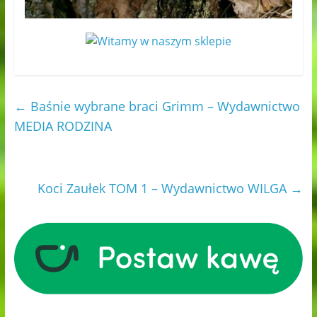
←
Baśnie wybrane braci Grimm – Wydawnictwo
MEDIA RODZINA
Koci Zaułek TOM 1 – Wydawnictwo WILGA
→