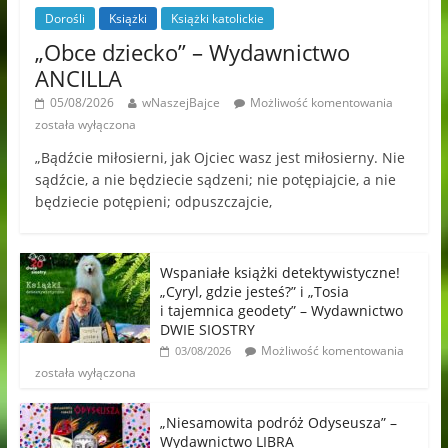
Dorośli
Książki
Książki katolickie
„Obce dziecko” – Wydawnictwo
ANCILLA
05/08/2026
wNaszejBajce
Możliwość komentowania
została wyłączona
„Bądźcie miłosierni, jak Ojciec wasz jest miłosierny. Nie
sądźcie, a nie będziecie sądzeni; nie potępiajcie, a nie
będziecie potępieni; odpuszczajcie,
Wspaniałe książki detektywistyczne!
„Cyryl, gdzie jesteś?” i „Tosia
i tajemnica geodety” – Wydawnictwo
DWIE SIOSTRY
Możliwość komentowania
03/08/2026
została wyłączona
„Niesamowita podróż Odyseusza” –
Wydawnictwo LIBRA