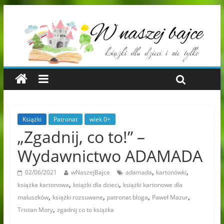
Książki
Patronat
wiek 0+
„Zgadnij, co to!” –
Wydawnictwo ADAMADA
,
,
02/06/2021
wNaszejBajce
adamada
kartonówki
,
,
książka kartonowa
książki dla dzieci
książki kartonowe dla
,
,
,
,
maluszków
książki rozsuwane
patronat bloga
Paweł Mazur
,
Tristan Mory
zgadnij co to książka