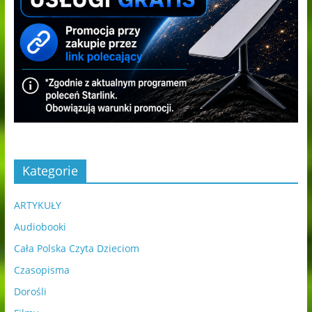
Kategorie
ARTYKUŁY
Audiobooki
Cała Polska Czyta Dzieciom
Czasopisma
Dorośli