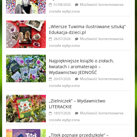
Możliwość komentowania
01/08/2026
została wyłączona
„Wiersze Tuwima ilustrowane sztuką”
Edukacja-dzieci.pl
Możliwość komentowania
28/07/2026
została wyłączona
Najpiękniejsze książki o ziołach,
kwiatach i aromaterapii –
Wydawnictwo JEDNOŚĆ
Możliwość komentowania
20/07/2026
została wyłączona
„Zielniczek” – Wydawnictwo
LITERACKIE
Możliwość komentowania
18/07/2026
została wyłączona
„Titek poznaje przedszkole” –