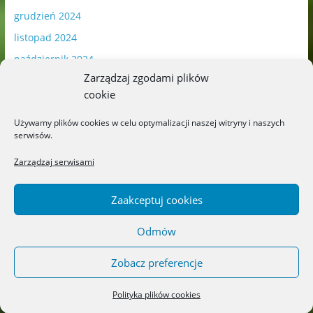
grudzień 2024
listopad 2024
październik 2024
Zarządzaj zgodami plików
wrzesień 2024
cookie
sierpień 2024
Używamy plików cookies w celu optymalizacji naszej witryny i naszych
lipiec 2024
serwisów.
czerwiec 2024
Zarządzaj serwisami
maj 2024
kwiecień 2024
Zaakceptuj cookies
marzec 2024
Odmów
luty 2024
styczeń 2024
Zobacz preferencje
grudzień 2023
Polityka plików cookies
listopad 2023