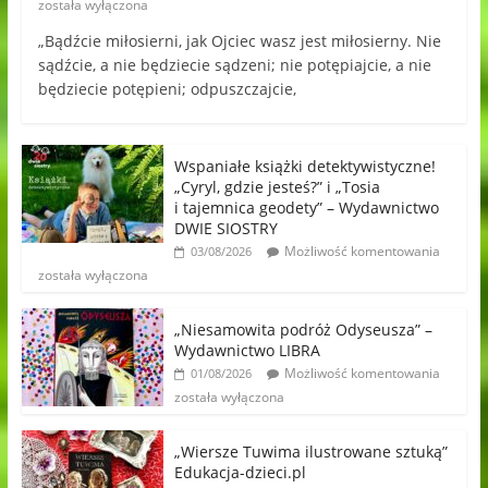
została wyłączona
„Bądźcie miłosierni, jak Ojciec wasz jest miłosierny. Nie
sądźcie, a nie będziecie sądzeni; nie potępiajcie, a nie
będziecie potępieni; odpuszczajcie,
Wspaniałe książki detektywistyczne!
„Cyryl, gdzie jesteś?” i „Tosia
i tajemnica geodety” – Wydawnictwo
DWIE SIOSTRY
Możliwość komentowania
03/08/2026
została wyłączona
„Niesamowita podróż Odyseusza” –
Wydawnictwo LIBRA
Możliwość komentowania
01/08/2026
została wyłączona
„Wiersze Tuwima ilustrowane sztuką”
Edukacja-dzieci.pl