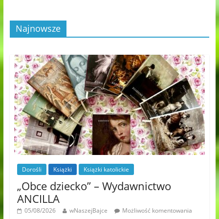
Najnowsze
Dorośli
Książki
Książki katolickie
„Obce dziecko” – Wydawnictwo
ANCILLA
05/08/2026
wNaszejBajce
Możliwość komentowania