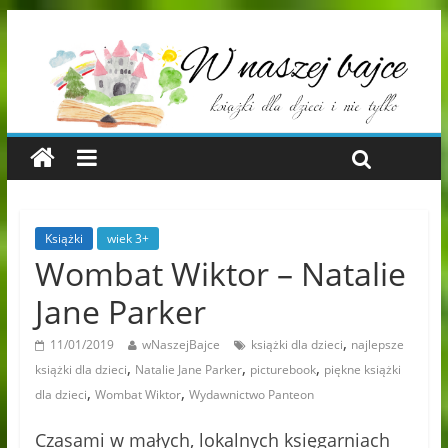
Książki
wiek 3+
Wombat Wiktor – Natalie
Jane Parker
,
11/01/2019
wNaszejBajce
książki dla dzieci
najlepsze
,
,
,
książki dla dzieci
Natalie Jane Parker
picturebook
piękne książki
,
,
dla dzieci
Wombat Wiktor
Wydawnictwo Panteon
Czasami w małych, lokalnych księgarniach