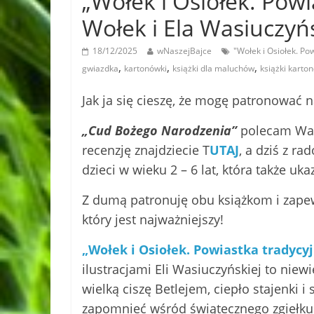
„Wołek i Osiołek. Powi
Wołek i Ela Wasiuczyń
18/12/2025
wNaszejBajce
"Wołek i Osiołek. Po
,
,
,
gwiazdka
kartonówki
książki dla maluchów
książki karto
Jak ja się cieszę, że mogę patronować
„Cud Bożego Narodzenia”
polecam Wam
recenzję znajdziecie T
UTAJ
, a dziś z r
dzieci w wieku 2 – 6 lat, która także u
Z dumą patronuję obu książkom i zapewn
który jest najważniejszy!
„Wołek i Osiołek. Powiastka tradycy
ilustracjami Eli Wasiuczyńskiej to niew
wielką ciszę Betlejem, ciepło stajenki 
zapomnieć wśród świątecznego zgiełku