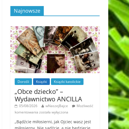
Najnowsze
Dorośli
Książki
Książki katolickie
„Obce dziecko” –
Wydawnictwo ANCILLA
05/08/2026
wNaszejBajce
Możliwość
komentowania
została wyłączona
„Bądźcie miłosierni, jak Ojciec wasz jest
miłosierny. Nie sądźcie, a nie będziecie