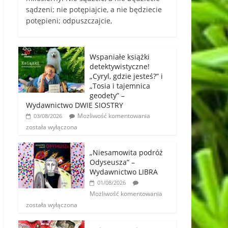
sądzeni; nie potępiajcie, a nie będziecie
potępieni; odpuszczajcie,
Wspaniałe książki
detektywistyczne!
„Cyryl, gdzie jesteś?” i
„Tosia i tajemnica
geodety” –
Wydawnictwo DWIE SIOSTRY
Możliwość komentowania
03/08/2026
została wyłączona
„Niesamowita podróż
Odyseusza” –
Wydawnictwo LIBRA
01/08/2026
Możliwość komentowania
została wyłączona