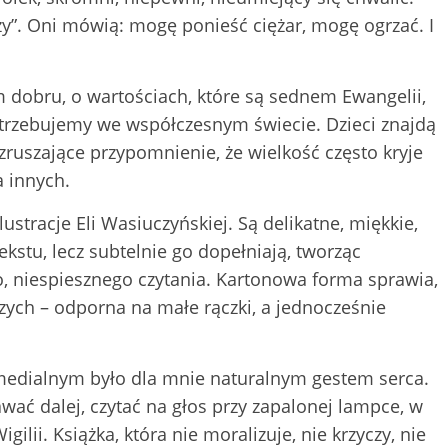
y”. Oni mówią: mogę ponieść ciężar, mogę ogrzać. I
m dobru, o wartościach, które są sednem Ewangelii,
trzebujemy we współczesnym świecie. Dzieci znajdą
 wzruszające przypomnienie, że wielkość często kryje
a innych.
ustracje Eli Wasiuczyńskiej. Są delikatne, miękkie,
ekstu, lecz subtelnie go dopełniają, tworząc
o, niespiesznego czytania. Kartonowa forma sprawia,
szych – odporna na małe rączki, a jednocześnie
medialnym było dla mnie naturalnym gestem serca.
awać dalej, czytać na głos przy zapalonej lampce, w
lii. Książka, która nie moralizuje, nie krzyczy, nie