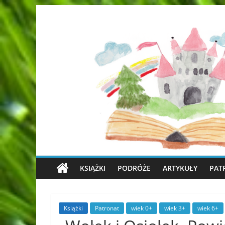
KSIĄŻKI
PODRÓŻE
ARTYKUŁY
PAT
Książki
Patronat
wiek 0+
wiek 3+
wiek 6+