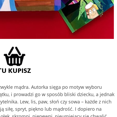
iezwykle mądra. Autorka sięga po motyw wyboru
ątku, i prowadzi go w sposób bliski dziecku, a jednak
telnika. Lew, lis, paw, słoń czy sowa – każde z nich
ą siłę, spryt, piękno lub mądrość. I dopiero na
łek, skromni, niepewni, nieumiejący się chwalić.