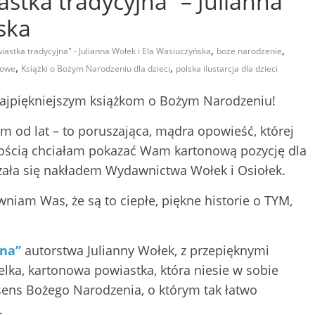
astka tradycyjna” – Julianna
ska
,
,
wiastka tradycyjna" - Julianna Wołek i Ela Wasiuczyńska
boże narodzenie
,
,
nowe
Książki o Bożym Narodzeniu dla dzieci
polska ilustarcja dla dzieci
 najpiękniejszym książkom o Bożym Narodzeniu!
 od lat – to poruszająca, mądra opowieść, której
adością chciałam pokazać Wam kartonową pozycję dla
kazała się nakładem Wydawnictwa Wołek i Osiołek.
iam Was, że są to ciepłe, piękne historie o TYM,
jna”
autorstwa Julianny Wołek, z przepięknymi
ielka, kartonowa powiastka, która niesie w sobie
i sens Bożego Narodzenia, o którym tak łatwo
.