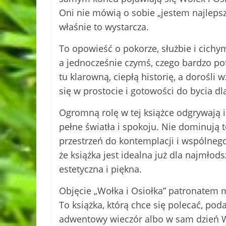
Oni nie mówią o sobie „jestem najlepsz
właśnie to wystarcza.
To opowieść o pokorze, służbie i cichy
a jednocześnie czymś, czego bardzo po
tu klarowną, ciepłą historię, a dorośli
się w prostocie i gotowości do bycia dl
Ogromną rolę w tej książce odgrywają il
pełne światła i spokoju. Nie dominują t
przestrzeń do kontemplacji i wspólneg
że książka jest idealna już dla najmłod
estetyczna i piękna.
Objęcie „Wołka i Osiołka” patronatem 
To książka, którą chce się polecać, pod
adwentowy wieczór albo w sam dzień Wigi