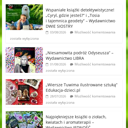
Wspaniałe książki detektywistyczne!
„Cyryl, gdzie jesteś?” i „Tosia
i tajemnica geodety” – Wydawnictwo
DWIE SIOSTRY
Możliwość komentowania
03/08/2026
została wyłączona
„Niesamowita podróż Odyseusza” –
Wydawnictwo LIBRA
Możliwość komentowania
01/08/2026
została wyłączona
„Wiersze Tuwima ilustrowane sztuką”
Edukacja-dzieci.pl
Możliwość komentowania
28/07/2026
została wyłączona
Najpiękniejsze książki o ziołach,
kwiatach i aromaterapii –
Wydawnictwo JEDNOŚĆ