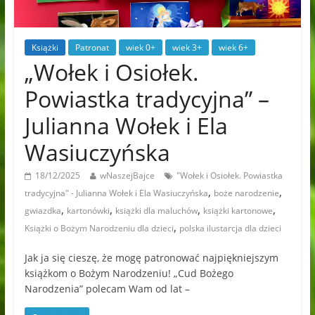
Książki
Patronat
wiek 0+
wiek 3+
wiek 6+
„Wołek i Osiołek.
Powiastka tradycyjna” –
Julianna Wołek i Ela
Wasiuczyńska
18/12/2025
wNaszejBajce
"Wołek i Osiołek. Powiastka
,
,
tradycyjna" - Julianna Wołek i Ela Wasiuczyńska
boże narodzenie
,
,
,
,
gwiazdka
kartonówki
książki dla maluchów
książki kartonowe
,
Książki o Bożym Narodzeniu dla dzieci
polska ilustarcja dla dzieci
Jak ja się cieszę, że mogę patronować najpiękniejszym
książkom o Bożym Narodzeniu! „Cud Bożego
Narodzenia” polecam Wam od lat –