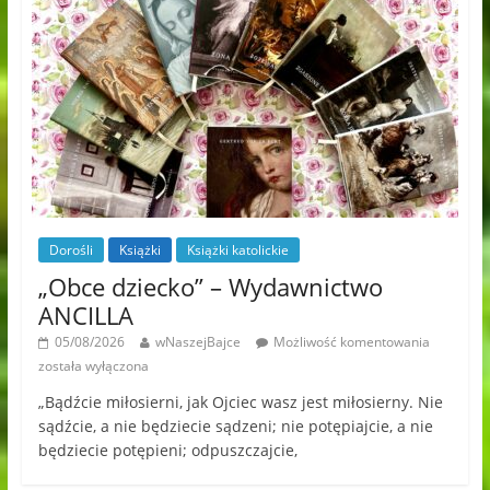
Dorośli
Książki
Książki katolickie
„Obce dziecko” – Wydawnictwo
ANCILLA
05/08/2026
wNaszejBajce
Możliwość komentowania
została wyłączona
„Bądźcie miłosierni, jak Ojciec wasz jest miłosierny. Nie
sądźcie, a nie będziecie sądzeni; nie potępiajcie, a nie
będziecie potępieni; odpuszczajcie,