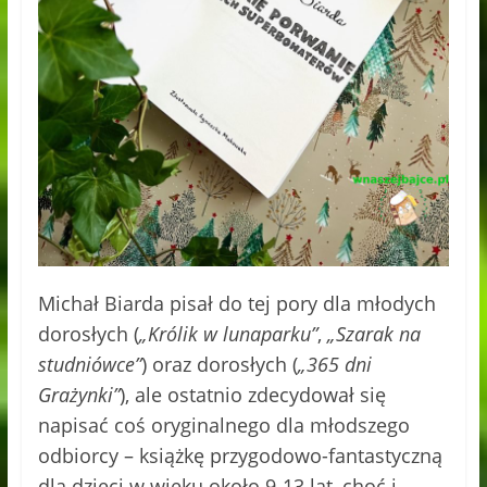
Michał Biarda pisał do tej pory dla młodych
dorosłych (
„Królik w lunaparku”
,
„Szarak na
studniówce”
) oraz dorosłych (
„365 dni
Grażynki”
), ale ostatnio zdecydował się
napisać coś oryginalnego dla młodszego
odbiorcy – książkę przygodowo-fantastyczną
dla dzieci w wieku około 9-13 lat, choć i