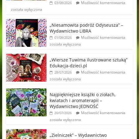
Możliwość komentowania
03/08/2026
została wyłączona
„Niesamowita podróż Odyseusza” –
Wydawnictwo LIBRA
Możliwość komentowania
01/08/2026
została wyłączona
„Wiersze Tuwima ilustrowane sztuką”
Edukacja-dzieci.pl
Możliwość komentowania
28/07/2026
została wyłączona
Najpiękniejsze książki o ziołach,
kwiatach i aromaterapii –
Wydawnictwo JEDNOŚĆ
Możliwość komentowania
20/07/2026
została wyłączona
„Zielniczek” – Wydawnictwo