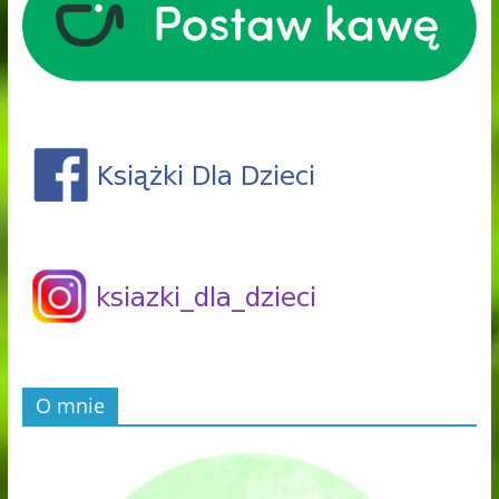
O mnie