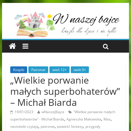
Książki
Patronat
wiek 12+
wiek 9+
„Wielkie porwanie
małych superbohaterów”
– Michał Biarda
19/01/2023
wNaszejBajce
"Wielkie porwanie małych
,
,
,
superbohaterów" - Michał Biarda
Agnieszka Makowska
Max
,
,
,
nastolatki czytają
patronat
powieść fantasy
przygody