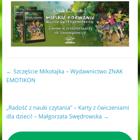
←
Szczęście Mikołajka – Wydawnictwo ZNAK
EMOTIKON
„Radość z nauki czytania” – Karty z ćwiczeniami
dla dzieci! – Małgorzata Swędrowska
→