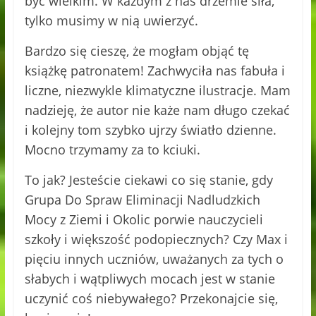
być wielkim. W każdym z nas drzemie siła,
tylko musimy w nią uwierzyć.
Bardzo się cieszę, że mogłam objąć tę
książkę patronatem! Zachwyciła nas fabuła i
liczne, niezwykle klimatyczne ilustracje. Mam
nadzieję, że autor nie każe nam długo czekać
i kolejny tom szybko ujrzy światło dzienne.
Mocno trzymamy za to kciuki.
To jak? Jesteście ciekawi co się stanie, gdy
Grupa Do Spraw Eliminacji Nadludzkich
Mocy z Ziemi i Okolic porwie nauczycieli
szkoły i większość podopiecznych? Czy Max i
pięciu innych uczniów, uważanych za tych o
słabych i wątpliwych mocach jest w stanie
uczynić coś niebywałego? Przekonajcie się,