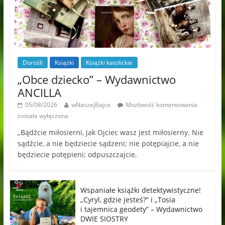
Dorośli
Książki
Książki katolickie
„Obce dziecko” – Wydawnictwo
ANCILLA
05/08/2026
wNaszejBajce
Możliwość komentowania
została wyłączona
„Bądźcie miłosierni, jak Ojciec wasz jest miłosierny. Nie
sądźcie, a nie będziecie sądzeni; nie potępiajcie, a nie
będziecie potępieni; odpuszczajcie,
Wspaniałe książki detektywistyczne!
„Cyryl, gdzie jesteś?” i „Tosia
i tajemnica geodety” – Wydawnictwo
DWIE SIOSTRY