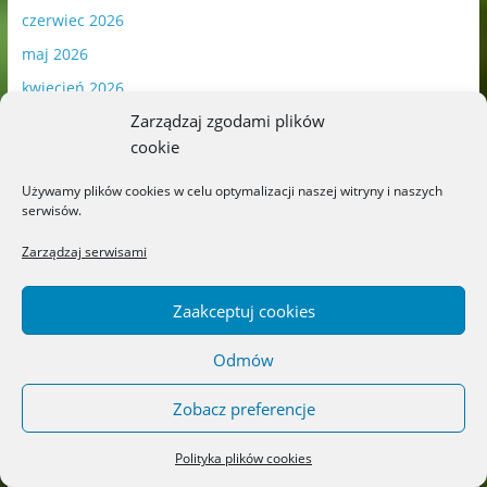
czerwiec 2026
maj 2026
kwiecień 2026
Zarządzaj zgodami plików
marzec 2026
cookie
luty 2026
styczeń 2026
Używamy plików cookies w celu optymalizacji naszej witryny i naszych
serwisów.
grudzień 2025
Zarządzaj serwisami
listopad 2025
październik 2025
Zaakceptuj cookies
wrzesień 2025
sierpień 2025
Odmów
lipiec 2025
Zobacz preferencje
czerwiec 2025
maj 2025
Polityka plików cookies