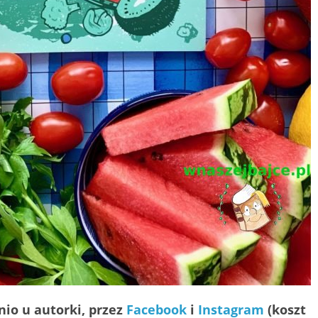
io u autorki, przez
Facebook
i
Instagram
(koszt