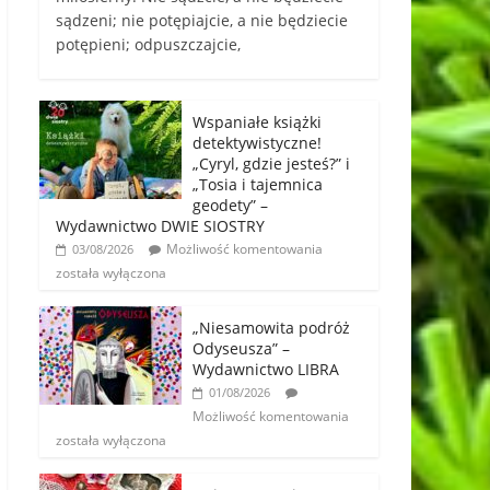
sądzeni; nie potępiajcie, a nie będziecie
potępieni; odpuszczajcie,
Wspaniałe książki
detektywistyczne!
„Cyryl, gdzie jesteś?” i
„Tosia i tajemnica
geodety” –
Wydawnictwo DWIE SIOSTRY
Możliwość komentowania
03/08/2026
została wyłączona
„Niesamowita podróż
Odyseusza” –
Wydawnictwo LIBRA
01/08/2026
Możliwość komentowania
została wyłączona