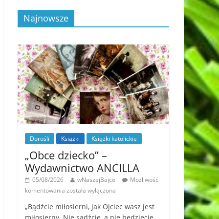
Najnowsze
Dorośli
Książki
Książki katolickie
„Obce dziecko” –
Wydawnictwo ANCILLA
05/08/2026
wNaszejBajce
Możliwość
komentowania
została wyłączona
„Bądźcie miłosierni, jak Ojciec wasz jest
miłosierny. Nie sądźcie, a nie będziecie