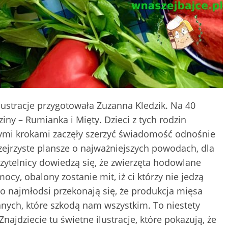
ilustracje przygotowała Zuzanna Kledzik. Na 40
iny – Rumianka i Mięty. Dzieci z tych rodzin
łymi krokami zaczęły szerzyć świadomość odnośnie
ejrzyste plansze o najważniejszych powodach, dla
Czytelnicy dowiedzą się, że zwierzęta hodowlane
cy, obalony zostanie mit, iż ci którzy nie jedzą
to najmłodsi przekonają się, że produkcja mięsa
nych, które szkodą nam wszystkim. To niestety
Znajdziecie tu świetne ilustracje, które pokazują, że