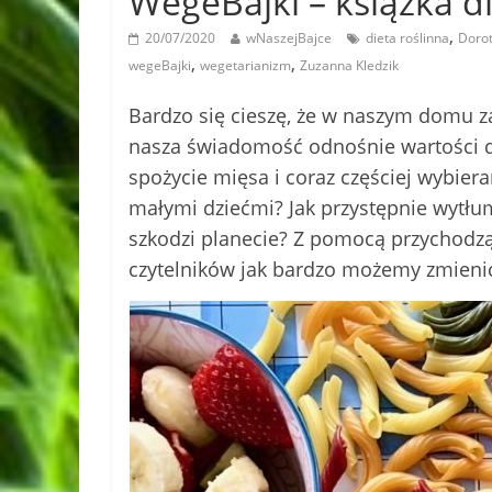
WegeBajki – książka dla
,
20/07/2020
wNaszejBajce
dieta roślinna
Doro
,
,
wegeBajki
wegetarianizm
Zuzanna Kledzik
Bardzo się cieszę, że w naszym domu za
nasza świadomość odnośnie wartości di
spożycie mięsa i coraz częściej wybier
małymi dziećmi? Jak przystępnie wytłum
szkodzi planecie? Z pomocą przychodz
czytelników jak bardzo możemy zmienić