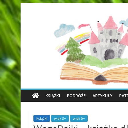
KSIĄŻKI
PODRÓŻE
ARTYKUŁY
PAT
Książki
wiek 3+
wiek 6+