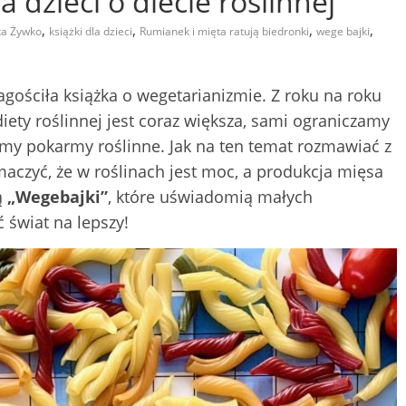
 dzieci o diecie roślinnej
,
,
,
,
ta Żywko
książki dla dzieci
Rumianek i mięta ratują biedronki
wege bajki
gościła książka o wegetarianizmie. Z roku na roku
ety roślinnej jest coraz większa, sami ograniczamy
amy pokarmy roślinne. Jak na ten temat rozmawiać z
aczyć, że w roślinach jest moc, a produkcja mięsa
ą
„Wegebajki”
, które uświadomią małych
 świat na lepszy!