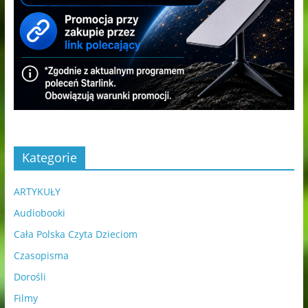
Kategorie
ARTYKUŁY
Audiobooki
Cała Polska Czyta Dzieciom
Czasopisma
Dorośli
Filmy