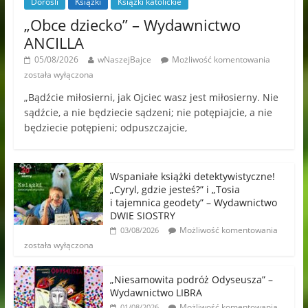
Dorośli
Książki
Książki katolickie
„Obce dziecko” – Wydawnictwo
ANCILLA
05/08/2026
wNaszejBajce
Możliwość komentowania
została wyłączona
„Bądźcie miłosierni, jak Ojciec wasz jest miłosierny. Nie
sądźcie, a nie będziecie sądzeni; nie potępiajcie, a nie
będziecie potępieni; odpuszczajcie,
Wspaniałe książki detektywistyczne!
„Cyryl, gdzie jesteś?” i „Tosia
i tajemnica geodety” – Wydawnictwo
DWIE SIOSTRY
Możliwość komentowania
03/08/2026
została wyłączona
„Niesamowita podróż Odyseusza” –
Wydawnictwo LIBRA
Możliwość komentowania
01/08/2026