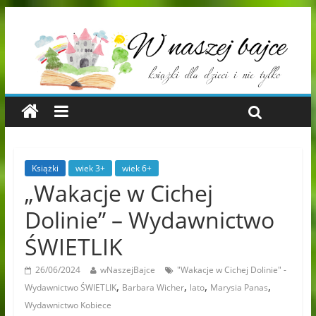
Książki
wiek 3+
wiek 6+
„Wakacje w Cichej
Dolinie” – Wydawnictwo
ŚWIETLIK
26/06/2024
wNaszejBajce
"Wakacje w Cichej Dolinie" -
,
,
,
,
Wydawnictwo ŚWIETLIK
Barbara Wicher
lato
Marysia Panas
Wydawnictwo Kobiece