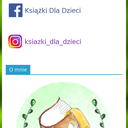
O mnie