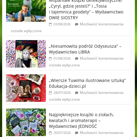
Wspaniałe książki detektywistyczne!
„Cyryl, gdzie jesteś?” i „Tosia
i tajemnica geodety” – Wydawnictwo
DWIE SIOSTRY
Możliwość komentowania
03/08/2026
została wyłączona
„Niesamowita podróż Odyseusza” –
Wydawnictwo LIBRA
Możliwość komentowania
01/08/2026
została wyłączona
„Wiersze Tuwima ilustrowane sztuką”
Edukacja-dzieci.pl
Możliwość komentowania
28/07/2026
została wyłączona
Najpiękniejsze książki o ziołach,
kwiatach i aromaterapii –
Wydawnictwo JEDNOŚĆ
Możliwość komentowania
20/07/2026