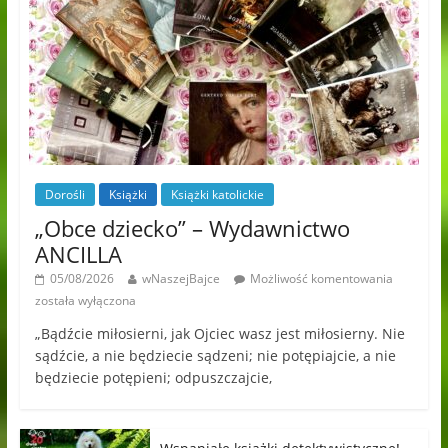
Dorośli
Książki
Książki katolickie
„Obce dziecko” – Wydawnictwo
ANCILLA
05/08/2026
wNaszejBajce
Możliwość komentowania
została wyłączona
„Bądźcie miłosierni, jak Ojciec wasz jest miłosierny. Nie
sądźcie, a nie będziecie sądzeni; nie potępiajcie, a nie
będziecie potępieni; odpuszczajcie,