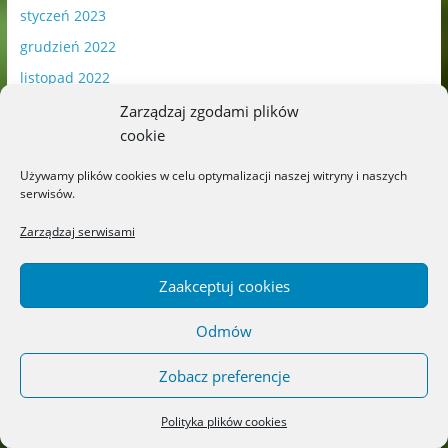
styczeń 2023
grudzień 2022
listopad 2022
październik 2022
Zarządzaj zgodami plików
cookie
wrzesień 2022
sierpień 2022
Używamy plików cookies w celu optymalizacji naszej witryny i naszych
serwisów.
lipiec 2022
czerwiec 2022
Zarządzaj serwisami
maj 2022
Zaakceptuj cookies
kwiecień 2022
marzec 2022
Odmów
luty 2022
Zobacz preferencje
styczeń 2022
grudzień 2021
Polityka plików cookies