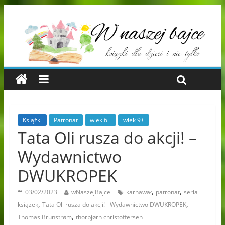
Książki
Patronat
wiek 6+
wiek 9+
Tata Oli rusza do akcji! –
Wydawnictwo
DWUKROPEK
,
,
03/02/2023
wNaszejBajce
karnawał
patronat
seria
,
,
książek
Tata Oli rusza do akcji! - Wydawnictwo DWUKROPEK
,
Thomas Brunstrøm
thorbjørn christoffersen