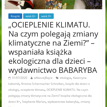
Książki
wiek 6+
wiek 9+
„OCIEPLENIE KLIMATU.
Na czym polegają zmiany
klimatyczne na Ziemi?” –
wspaniała książka
ekologiczna dla dzieci –
wydawnictwo BABARYBA
,
31/07/2020
wNaszejBajce
ekologia
Katarzyna
,
,
Łakomik
Kristina Scharmacher Schreiber
książki dla dzieci o
,
,
ekologii
ocieplenie klimatu
OCIEPLENIE KLIMATU. Na czym
polegają zmiany klimatyczne na Ziemi? książka ekologiczna dla
,
,
,
dzieci 8+
Stephanie Marian
wydawnictwo babaryba
zmiany