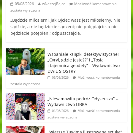
05/08/2026
wNaszejBajce
Możliwość komentowania
została wyłączona
„Bądźcie miłosierni, jak Ojciec wasz jest miłosierny. Nie
sądźcie, a nie będziecie sądzeni; nie potępiajcie, a nie
będziecie potępieni; odpuszczajcie,
Wspaniałe książki detektywistyczne!
„Cyryl, gdzie jesteś?” i „Tosia
i tajemnica geodety” – Wydawnictwo
DWIE SIOSTRY
Możliwość komentowania
03/08/2026
została wyłączona
„Niesamowita podróż Odyseusza” –
Wydawnictwo LIBRA
Możliwość komentowania
01/08/2026
została wyłączona
„Wiersze Tuwima ilustrowane sztuką”