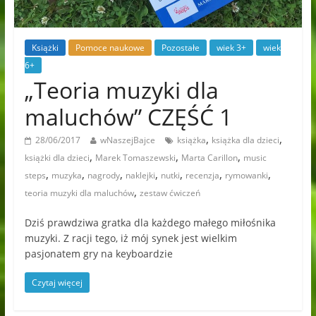
Książki
Pomoce naukowe
Pozostałe
wiek 3+
wiek
6+
„Teoria muzyki dla
maluchów” CZĘŚĆ 1
,
,
28/06/2017
wNaszejBajce
książka
książka dla dzieci
,
,
,
książki dla dzieci
Marek Tomaszewski
Marta Carillon
music
,
,
,
,
,
,
,
steps
muzyka
nagrody
naklejki
nutki
recenzja
rymowanki
,
teoria muzyki dla maluchów
zestaw ćwiczeń
Dziś prawdziwa gratka dla każdego małego miłośnika
muzyki. Z racji tego, iż mój synek jest wielkim
pasjonatem gry na keyboardzie
Czytaj więcej