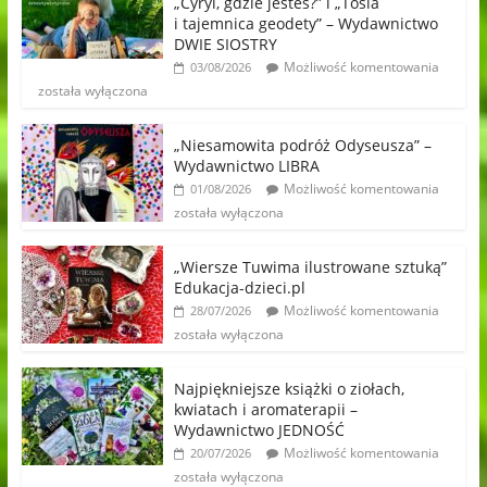
„Cyryl, gdzie jesteś?” i „Tosia
i tajemnica geodety” – Wydawnictwo
DWIE SIOSTRY
Możliwość komentowania
03/08/2026
została wyłączona
„Niesamowita podróż Odyseusza” –
Wydawnictwo LIBRA
Możliwość komentowania
01/08/2026
została wyłączona
„Wiersze Tuwima ilustrowane sztuką”
Edukacja-dzieci.pl
Możliwość komentowania
28/07/2026
została wyłączona
Najpiękniejsze książki o ziołach,
kwiatach i aromaterapii –
Wydawnictwo JEDNOŚĆ
Możliwość komentowania
20/07/2026
została wyłączona