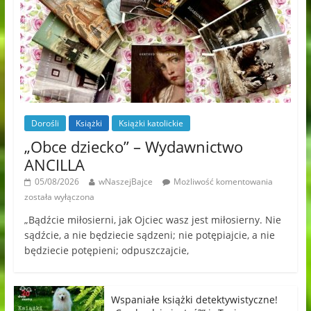
Dorośli
Książki
Książki katolickie
„Obce dziecko” – Wydawnictwo
ANCILLA
05/08/2026
wNaszejBajce
Możliwość komentowania
została wyłączona
„Bądźcie miłosierni, jak Ojciec wasz jest miłosierny. Nie
sądźcie, a nie będziecie sądzeni; nie potępiajcie, a nie
będziecie potępieni; odpuszczajcie,
Wspaniałe książki detektywistyczne!