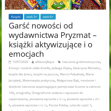
Książki
wiek 3+
wiek 6+
Garść nowości od
wydawnictwa Pryzmat –
książki aktywizujące i o
emocjach
,
15/07/2020
wNaszejBajce
ćwiczenia grafomotoryczne
,
,
,
Emocje i rozterki żabki Amelki
Jadwiga Dejko
Katarzyna Michalec
,
,
,
książki dla dzieci
książki na poczcie
Marcin Południak
Maria
,
,
,
Jarząbek
Matematyka prakyczna
Małgorzata Bąk
mnożenie i
dzielenie ćwiczenia wspomagające pamięciowe liczenie w zakresie
,
,
100
ortografia
Ortograficzne zadania z wyrazami do
,
,
zapamiętania
pisowania wyrazów z ó i u
pisownia wyrazów z ch i
,
,
,
,
h
pisownia wyrazów z rz i ż
Poczta Polska
szlaczki część 1