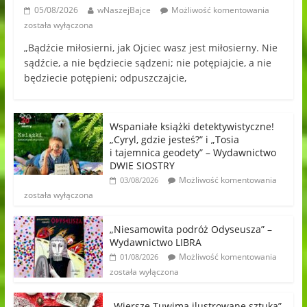
05/08/2026
wNaszejBajce
Możliwość komentowania
została wyłączona
„Bądźcie miłosierni, jak Ojciec wasz jest miłosierny. Nie
sądźcie, a nie będziecie sądzeni; nie potępiajcie, a nie
będziecie potępieni; odpuszczajcie,
Wspaniałe książki detektywistyczne!
„Cyryl, gdzie jesteś?” i „Tosia
i tajemnica geodety” – Wydawnictwo
DWIE SIOSTRY
Możliwość komentowania
03/08/2026
została wyłączona
„Niesamowita podróż Odyseusza” –
Wydawnictwo LIBRA
Możliwość komentowania
01/08/2026
została wyłączona
„Wiersze Tuwima ilustrowane sztuką”