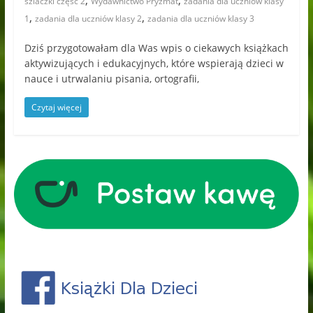
,
,
szlaczki część 2
Wydawnictwo Pryzmat
zadania dla uczniów klasy
,
,
1
zadania dla uczniów klasy 2
zadania dla uczniów klasy 3
Dziś przygotowałam dla Was wpis o ciekawych książkach
aktywizujących i edukacyjnych, które wspierają dzieci w
nauce i utrwalaniu pisania, ortografii,
Czytaj więcej