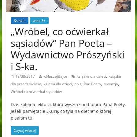
Książki
wiek 3+
„Wróbel, co oćwierkał
sąsiadów” Pan Poeta –
Wydawnictwo Prószyński
i S-ka.
,
19/08/2017
wNaszejBajce
książka dla dzieci
książka
,
,
,
,
,
dla przedszkolaka
książki dla dzieci
opis
Pan Poeta
recenzja
Wróbel co oćwierkał sąsiadów
Dziś kolejna lektura, która wyszła spod pióra Pana Poety.
Jeżeli pamiętacie „Kurę, co tyła na diecie” o której
pisałam tu
Czytaj więcej