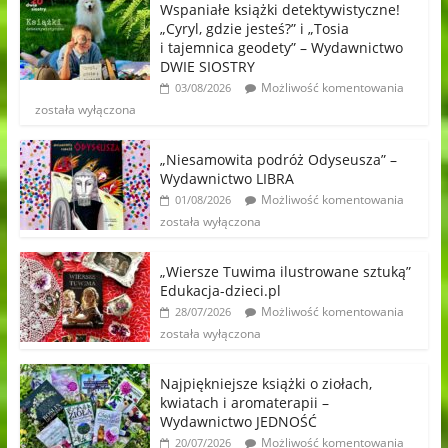
Wspaniałe książki detektywistyczne!
„Cyryl, gdzie jesteś?” i „Tosia
i tajemnica geodety” – Wydawnictwo
DWIE SIOSTRY
Możliwość komentowania
03/08/2026
została wyłączona
„Niesamowita podróż Odyseusza” –
Wydawnictwo LIBRA
Możliwość komentowania
01/08/2026
została wyłączona
„Wiersze Tuwima ilustrowane sztuką”
Edukacja-dzieci.pl
Możliwość komentowania
28/07/2026
została wyłączona
Najpiękniejsze książki o ziołach,
kwiatach i aromaterapii –
Wydawnictwo JEDNOŚĆ
Możliwość komentowania
20/07/2026