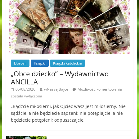
Dorośli
Książki
Książki katolickie
„Obce dziecko” – Wydawnictwo
ANCILLA
05/08/2026
wNaszejBajce
Możliwość komentowania
została wyłączona
„Bądźcie miłosierni, jak Ojciec wasz jest miłosierny. Nie
sądźcie, a nie będziecie sądzeni; nie potępiajcie, a nie
będziecie potępieni; odpuszczajcie,