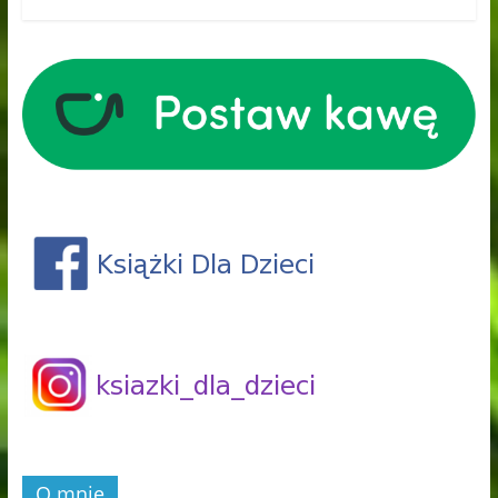
O mnie