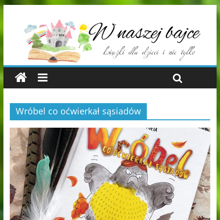
Wróbel co oćwierkał sąsiadów