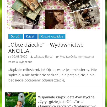
Dorośli
Książki
Książki katolickie
„Obce dziecko” – Wydawnictwo
ANCILLA
05/08/2026
wNaszejBajce
Możliwość komentowania
została wyłączona
„Bądźcie miłosierni, jak Ojciec wasz jest miłosierny. Nie
sądźcie, a nie będziecie sądzeni; nie potępiajcie, a nie
będziecie potępieni; odpuszczajcie,
Wspaniałe książki detektywistyczne!
„Cyryl, gdzie jesteś?” i „Tosia
i tajemnica geodety” – Wydawnictwo