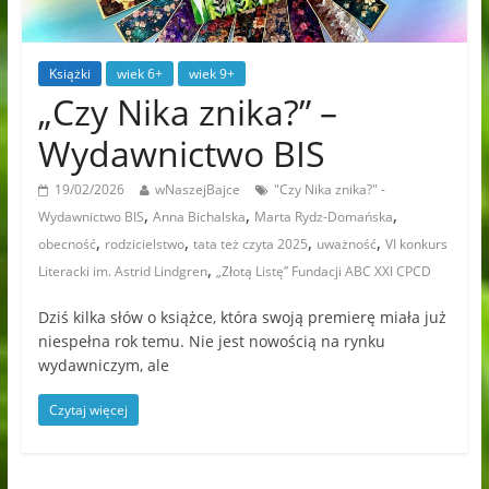
Książki
wiek 6+
wiek 9+
„Czy Nika znika?” –
Wydawnictwo BIS
19/02/2026
wNaszejBajce
"Czy Nika znika?" -
,
,
,
Wydawnictwo BIS
Anna Bichalska
Marta Rydz-Domańska
,
,
,
,
obecność
rodzicielstwo
tata też czyta 2025
uważność
VI konkurs
,
Literacki im. Astrid Lindgren
„Złotą Listę” Fundacji ABC XXI CPCD
Dziś kilka słów o książce, która swoją premierę miała już
niespełna rok temu. Nie jest nowością na rynku
wydawniczym, ale
Czytaj więcej