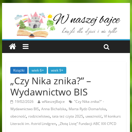
Książki
wiek 6+
wiek 9+
„Czy Nika znika?” –
Wydawnictwo BIS
19/02/2026
wNaszejBajce
"Czy Nika znika?" -
,
,
,
Wydawnictwo BIS
Anna Bichalska
Marta Rydz-Domańska
,
,
,
,
obecność
rodzicielstwo
tata też czyta 2025
uważność
VI konkurs
,
Literacki im. Astrid Lindgren
„Złotą Listę” Fundacji ABC XXI CPCD