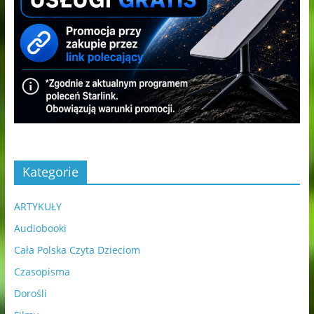
Kategorie
ARTYKUŁY
Audiobooki
Cała Polska Czyta Dzieciom
Czasopisma
Dorośli