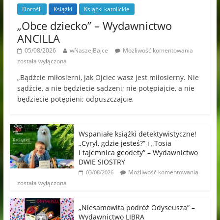
Dorośli
Książki
Książki katolickie
„Obce dziecko” – Wydawnictwo
ANCILLA
05/08/2026
wNaszejBajce
Możliwość komentowania
została wyłączona
„Bądźcie miłosierni, jak Ojciec wasz jest miłosierny. Nie
sądźcie, a nie będziecie sądzeni; nie potępiajcie, a nie
będziecie potępieni; odpuszczajcie,
Wspaniałe książki detektywistyczne!
„Cyryl, gdzie jesteś?” i „Tosia
i tajemnica geodety” – Wydawnictwo
DWIE SIOSTRY
Możliwość komentowania
03/08/2026
została wyłączona
„Niesamowita podróż Odyseusza” –
Wydawnictwo LIBRA