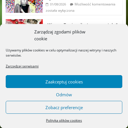
Możliwość komentowania
01/08/2026
została wyłączona
„Wiersze Tuwima ilustrowane sztuką”
Edukacja-dzieci.pl
Zarządzaj zgodami plików
Możliwość komentowania
28/07/2026
cookie
została wyłączona
Używamy plików cookies w celu optymalizacji naszej witryny i naszych
serwisów.
Najpiękniejsze książki o ziołach,
kwiatach i aromaterapii –
Zarządzaj serwisami
Wydawnictwo JEDNOŚĆ
Możliwość komentowania
20/07/2026
została wyłączona
Zaakceptuj cookies
„Zielniczek” – Wydawnictwo
Odmów
LITERACKIE
Możliwość komentowania
18/07/2026
Zobacz preferencje
została wyłączona
Polityka plików cookies
„Titek poznaje przedszkole” –