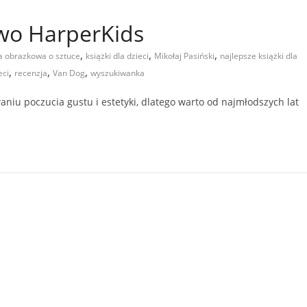
wo HarperKids
,
,
,
a obrazkowa o sztuce
książki dla dzieci
Mikołaj Pasiński
najlepsze książki dla
,
,
,
eci
recenzja
Van Dog
wyszukiwanka
iu poczucia gustu i estetyki, dlatego warto od najmłodszych lat