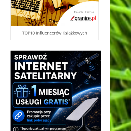
TOP10 Influencerów Książkowych