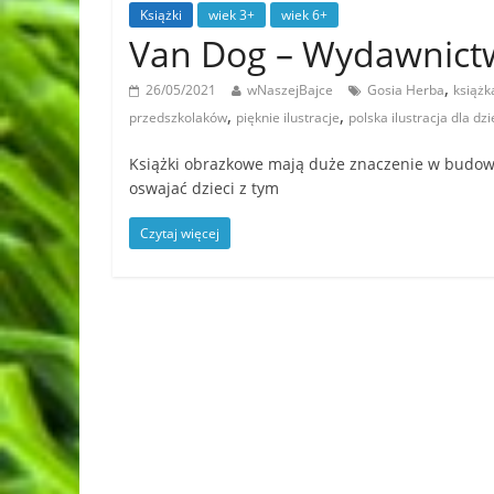
Książki
wiek 3+
wiek 6+
Van Dog – Wydawnict
,
26/05/2021
wNaszejBajce
Gosia Herba
książk
,
,
przedszkolaków
pięknie ilustracje
polska ilustracja dla dzi
Książki obrazkowe mają duże znaczenie w budowan
oswajać dzieci z tym
Czytaj więcej