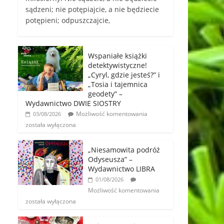
sądzeni; nie potępiajcie, a nie będziecie
potępieni; odpuszczajcie,
Wspaniałe książki
detektywistyczne!
„Cyryl, gdzie jesteś?” i
„Tosia i tajemnica
geodety” –
Wydawnictwo DWIE SIOSTRY
Możliwość komentowania
03/08/2026
została wyłączona
„Niesamowita podróż
Odyseusza” –
Wydawnictwo LIBRA
01/08/2026
Możliwość komentowania
została wyłączona