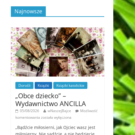
Najnowsze
Dorośli
Książki
Książki katolickie
„Obce dziecko” –
Wydawnictwo ANCILLA
05/08/2026
wNaszejBajce
Możliwość
komentowania
została wyłączona
„Bądźcie miłosierni, jak Ojciec wasz jest
miłosierny. Nie sądźcie, a nie będziecie