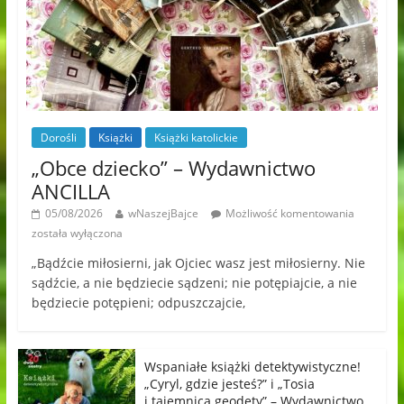
Dorośli
Książki
Książki katolickie
„Obce dziecko” – Wydawnictwo
ANCILLA
05/08/2026
wNaszejBajce
Możliwość komentowania
została wyłączona
„Bądźcie miłosierni, jak Ojciec wasz jest miłosierny. Nie
sądźcie, a nie będziecie sądzeni; nie potępiajcie, a nie
będziecie potępieni; odpuszczajcie,
Wspaniałe książki detektywistyczne!
„Cyryl, gdzie jesteś?” i „Tosia
i tajemnica geodety” – Wydawnictwo