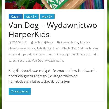
Książki
wiek 3+
wiek 6+
Van Dog – Wydawnictwo
HarperKids
,
26/05/2021
wNaszejBajce
Gosia Herba
książka
,
,
,
obrazkowa o sztuce
książki dla dzieci
Mikołaj Pasiński
najlepsze
,
,
książki dla przedszkolaków
pięknie ilustracje
polska ilustracja dla
,
,
,
dzieci
recenzja
Van Dog
wyszukiwanka
Książki obrazkowe mają duże znaczenie w budowaniu
poczucia gustu i estetyki, dlatego warto od
najmłodszych lat oswajać dzieci z tym
Czytaj więcej