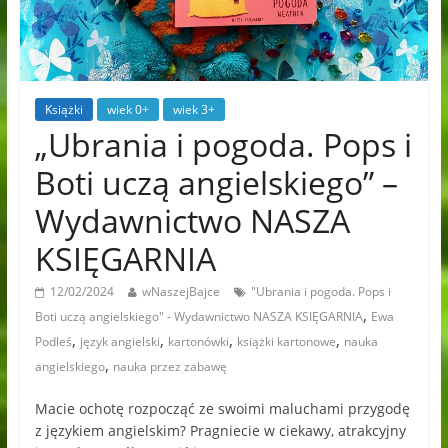
Książki
wiek 0+
wiek 3+
„Ubrania i pogoda. Pops i
Boti uczą angielskiego” –
Wydawnictwo NASZA
KSIĘGARNIA
12/02/2024
wNaszejBajce
"Ubrania i pogoda. Pops i
,
Boti uczą angielskiego" - Wydawnictwo NASZA KSIĘGARNIA
Ewa
,
,
,
,
Podleś
język angielski
kartonówki
książki kartonowe
nauka
,
angielskiego
nauka przez zabawę
Macie ochotę rozpocząć ze swoimi maluchami przygodę
z językiem angielskim? Pragniecie w ciekawy, atrakcyjny