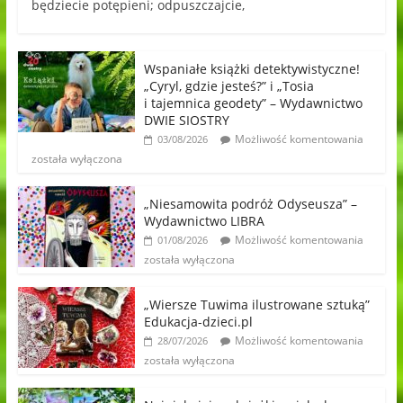
będziecie potępieni; odpuszczajcie,
Wspaniałe książki detektywistyczne!
„Cyryl, gdzie jesteś?” i „Tosia
i tajemnica geodety” – Wydawnictwo
DWIE SIOSTRY
Możliwość komentowania
03/08/2026
została wyłączona
„Niesamowita podróż Odyseusza” –
Wydawnictwo LIBRA
Możliwość komentowania
01/08/2026
została wyłączona
„Wiersze Tuwima ilustrowane sztuką”
Edukacja-dzieci.pl
Możliwość komentowania
28/07/2026
została wyłączona