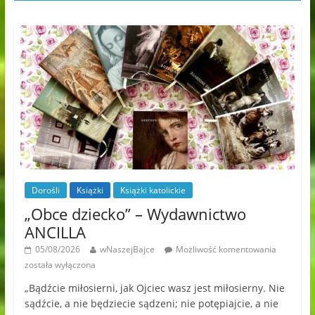
Dorośli
Książki
Książki katolickie
„Obce dziecko” – Wydawnictwo
ANCILLA
05/08/2026
wNaszejBajce
Możliwość komentowania
została wyłączona
„Bądźcie miłosierni, jak Ojciec wasz jest miłosierny. Nie
sądźcie, a nie będziecie sądzeni; nie potępiajcie, a nie