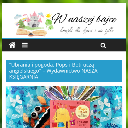
"Ubrania i pogoda. Pops i Boti uczą
angielskiego" – Wydawnictwo NASZA
KSIĘGARNIA