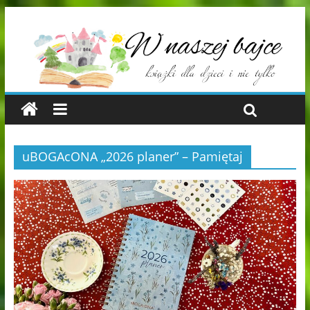
uBOGAcONA „2026 planer” – Pamiętaj