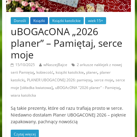
Dorośli
Książki
Książki katolickie
wiek 15+
uBOGAcONA „2026
planer” – Pamiętaj, serce
moje
15/10/2025
wNaszejBajce
2 arkusze naklejek z nowej
,
,
,
,
serii Pamiętaj
kobiecość
książki katolickie
planer
planer
,
,
,
katolicki
PLANER UBOGACONEJ 2026: pamiętaj
serce moje
serce
,
,
moje [okładka kwiatowa]
uBOGAcONA "2026 planer" - Pamiętaj
wiara katolicka
Są takie prezenty, które od razu trafiają prosto w serce.
Niedawno dostałam Planer UBOGACONEJ 2026 – pięknie
zapakowany, pachnący nowością
Czytaj więcej