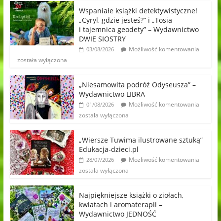
Wspaniałe książki detektywistyczne!
„Cyryl, gdzie jesteś?” i „Tosia
i tajemnica geodety” – Wydawnictwo
DWIE SIOSTRY
Możliwość komentowania
03/08/2026
została wyłączona
„Niesamowita podróż Odyseusza” –
Wydawnictwo LIBRA
Możliwość komentowania
01/08/2026
została wyłączona
„Wiersze Tuwima ilustrowane sztuką”
Edukacja-dzieci.pl
Możliwość komentowania
28/07/2026
została wyłączona
Najpiękniejsze książki o ziołach,
kwiatach i aromaterapii –
Wydawnictwo JEDNOŚĆ