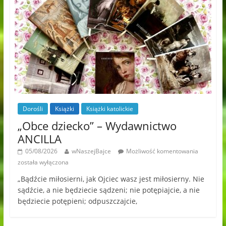
Dorośli
Książki
Książki katolickie
„Obce dziecko” – Wydawnictwo
ANCILLA
05/08/2026
wNaszejBajce
Możliwość komentowania
została wyłączona
„Bądźcie miłosierni, jak Ojciec wasz jest miłosierny. Nie
sądźcie, a nie będziecie sądzeni; nie potępiajcie, a nie
będziecie potępieni; odpuszczajcie,