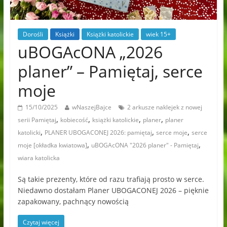
Dorośli
Książki
Książki katolickie
wiek 15+
uBOGAcONA „2026
planer” – Pamiętaj, serce
moje
15/10/2025
wNaszejBajce
2 arkusze naklejek z nowej
,
,
,
,
serii Pamiętaj
kobiecość
książki katolickie
planer
planer
,
,
,
katolicki
PLANER UBOGACONEJ 2026: pamiętaj
serce moje
serce
,
,
moje [okładka kwiatowa]
uBOGAcONA "2026 planer" - Pamiętaj
wiara katolicka
Są takie prezenty, które od razu trafiają prosto w serce.
Niedawno dostałam Planer UBOGACONEJ 2026 – pięknie
zapakowany, pachnący nowością
Czytaj więcej