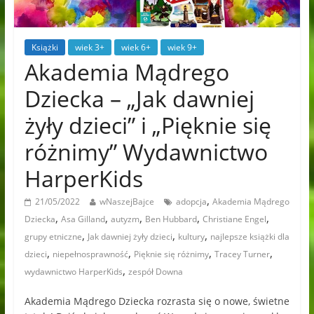
Książki
wiek 3+
wiek 6+
wiek 9+
Akademia Mądrego
Dziecka – „Jak dawniej
żyły dzieci” i „Pięknie się
różnimy” Wydawnictwo
HarperKids
,
21/05/2022
wNaszejBajce
adopcja
Akademia Mądrego
,
,
,
,
,
Dziecka
Asa Gilland
autyzm
Ben Hubbard
Christiane Engel
,
,
,
grupy etniczne
Jak dawniej żyły dzieci
kultury
najlepsze książki dla
,
,
,
,
dzieci
niepełnosprawność
Pięknie się różnimy
Tracey Turner
,
wydawnictwo HarperKids
zespół Downa
Akademia Mądrego Dziecka rozrasta się o nowe, świetne