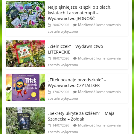
Najpiękniejsze książki o ziołach,
kwiatach i aromaterapii –
Wydawnictwo JEDNOŚĆ
Możliwość komentowania
20/07/2026
została wyłączona
„Zielniczek” – Wydawnictwo
LITERACKIE
Możliwość komentowania
18/07/2026
została wyłączona
„Titek poznaje przedszkole” –
Wydawnictwo CZYTALISEK
Możliwość komentowania
17/07/2026
została wyłączona
„Sekrety ukryte za szkłem” – Maja
Szanecka – Żołdak
Możliwość komentowania
14/07/2026
została wyłączona