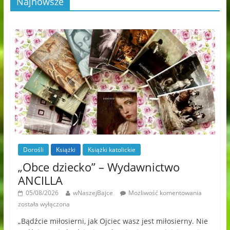
Najnowsze
Dorośli
Książki
Książki katolickie
„Obce dziecko” – Wydawnictwo
ANCILLA
05/08/2026
wNaszejBajce
Możliwość komentowania
została wyłączona
„Bądźcie miłosierni, jak Ojciec wasz jest miłosierny. Nie