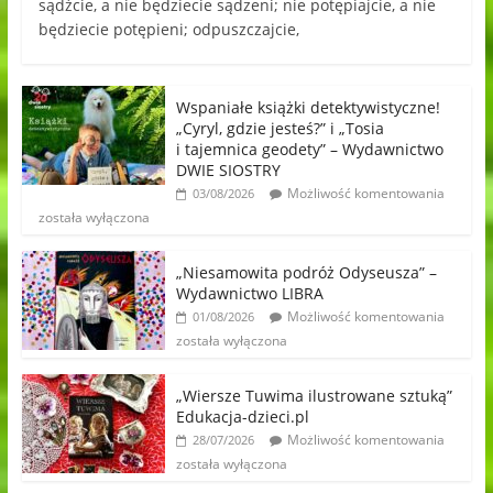
sądźcie, a nie będziecie sądzeni; nie potępiajcie, a nie
będziecie potępieni; odpuszczajcie,
Wspaniałe książki detektywistyczne!
„Cyryl, gdzie jesteś?” i „Tosia
i tajemnica geodety” – Wydawnictwo
DWIE SIOSTRY
Możliwość komentowania
03/08/2026
została wyłączona
„Niesamowita podróż Odyseusza” –
Wydawnictwo LIBRA
Możliwość komentowania
01/08/2026
została wyłączona
„Wiersze Tuwima ilustrowane sztuką”
Edukacja-dzieci.pl
Możliwość komentowania
28/07/2026
została wyłączona