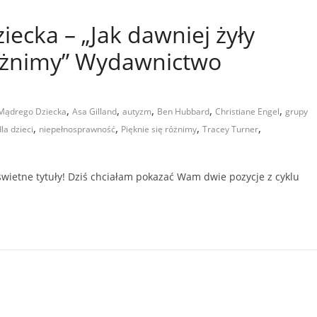
cka – „Jak dawniej żyły
 różnimy” Wydawnictwo
,
,
,
,
,
Mądrego Dziecka
Asa Gilland
autyzm
Ben Hubbard
Christiane Engel
grupy
,
,
,
,
la dzieci
niepełnosprawność
Pięknie się różnimy
Tracey Turner
wietne tytuły! Dziś chciałam pokazać Wam dwie pozycje z cyklu