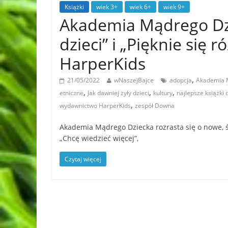
Książki
wiek 3+
wiek 6+
wiek 9+
Akademia Mądrego Dzie
dzieci” i „Pięknie się
HarperKids
,
21/05/2022
wNaszejBajce
adopcja
Akademia 
,
,
,
etniczne
Jak dawniej żyły dzieci
kultury
najlepsze książki d
,
wydawnictwo HarperKids
zespół Downa
Akademia Mądrego Dziecka rozrasta się o nowe, ś
„Chcę wiedzieć więcej”,
Czytaj więcej