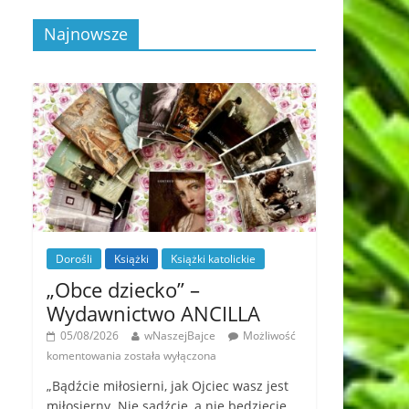
Najnowsze
Dorośli
Książki
Książki katolickie
„Obce dziecko” –
Wydawnictwo ANCILLA
05/08/2026
wNaszejBajce
Możliwość
komentowania
została wyłączona
„Bądźcie miłosierni, jak Ojciec wasz jest
miłosierny. Nie sądźcie, a nie będziecie