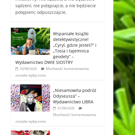
sądzeni; nie potępiajcie, a nie będziecie
potępieni; odpuszczajcie,
Wspaniałe książki
detektywistyczne!
„Cyryl, gdzie jesteś?” i
„Tosia i tajemnica
geodety” –
Wydawnictwo DWIE SIOSTRY
Możliwość komentowania
03/08/2026
została wyłączona
„Niesamowita podróż
Odyseusza” –
Wydawnictwo LIBRA
01/08/2026
Możliwość komentowania
została wyłączona