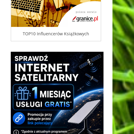
TOP10 Influencerów Książkowych