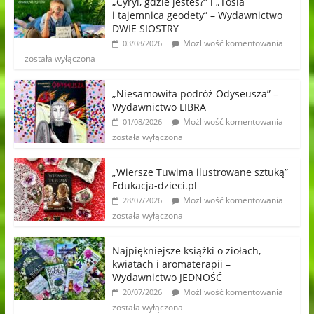
„Cyryl, gdzie jesteś?” i „Tosia
i tajemnica geodety” – Wydawnictwo
DWIE SIOSTRY
Możliwość komentowania
03/08/2026
została wyłączona
„Niesamowita podróż Odyseusza” –
Wydawnictwo LIBRA
Możliwość komentowania
01/08/2026
została wyłączona
„Wiersze Tuwima ilustrowane sztuką”
Edukacja-dzieci.pl
Możliwość komentowania
28/07/2026
została wyłączona
Najpiękniejsze książki o ziołach,
kwiatach i aromaterapii –
Wydawnictwo JEDNOŚĆ
Możliwość komentowania
20/07/2026
została wyłączona