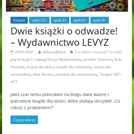
Książki
wiek 12+
wiek 3+
wiek 6+
wiek 9+
Dwie książki o odwadze!
– Wydawnictwo LEVYZ
24/01/2021
wNaszejBajce
Co robisz z szansą? Co robić
,
,
gdy brakuje Ci odwagi?Levyz Wydawnictwo
Jennifer Shannon
Kobi
,
,
,
Yamada
książki dla dzieci
książki dla młodzieży
książki dla
,
,
,
nastolatków
Mae Besom
poradnik dla nastolatków
Terapia CBT i
ACT
Jakiś czas temu polecałam na blogu dwie ważne i
potrzebne książki dla dzieci, które dodają skrzydeł! „Co
robisz z problemem?”
Czytaj więcej