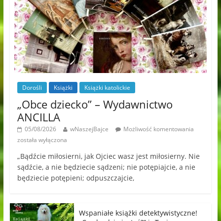
Dorośli
Książki
Książki katolickie
„Obce dziecko” – Wydawnictwo
ANCILLA
05/08/2026
wNaszejBajce
Możliwość komentowania
została wyłączona
„Bądźcie miłosierni, jak Ojciec wasz jest miłosierny. Nie
sądźcie, a nie będziecie sądzeni; nie potępiajcie, a nie
będziecie potępieni; odpuszczajcie,
Wspaniałe książki detektywistyczne!