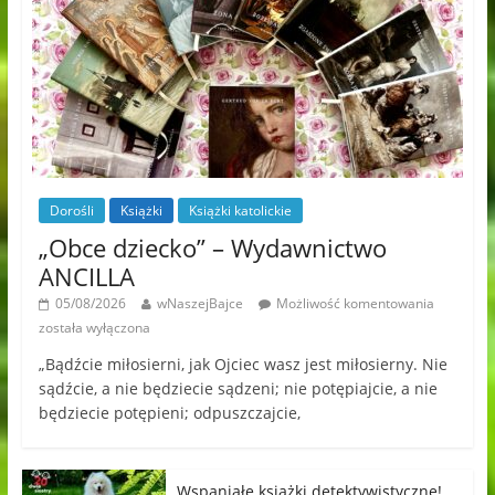
Dorośli
Książki
Książki katolickie
„Obce dziecko” – Wydawnictwo
ANCILLA
05/08/2026
wNaszejBajce
Możliwość komentowania
została wyłączona
„Bądźcie miłosierni, jak Ojciec wasz jest miłosierny. Nie
sądźcie, a nie będziecie sądzeni; nie potępiajcie, a nie
będziecie potępieni; odpuszczajcie,
Wspaniałe książki detektywistyczne!