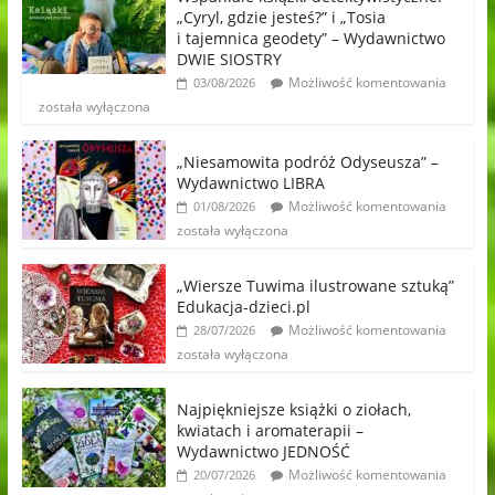
„Cyryl, gdzie jesteś?” i „Tosia
i tajemnica geodety” – Wydawnictwo
DWIE SIOSTRY
Możliwość komentowania
03/08/2026
została wyłączona
„Niesamowita podróż Odyseusza” –
Wydawnictwo LIBRA
Możliwość komentowania
01/08/2026
została wyłączona
„Wiersze Tuwima ilustrowane sztuką”
Edukacja-dzieci.pl
Możliwość komentowania
28/07/2026
została wyłączona
Najpiękniejsze książki o ziołach,
kwiatach i aromaterapii –
Wydawnictwo JEDNOŚĆ
Możliwość komentowania
20/07/2026