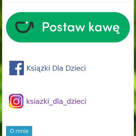
O mnie