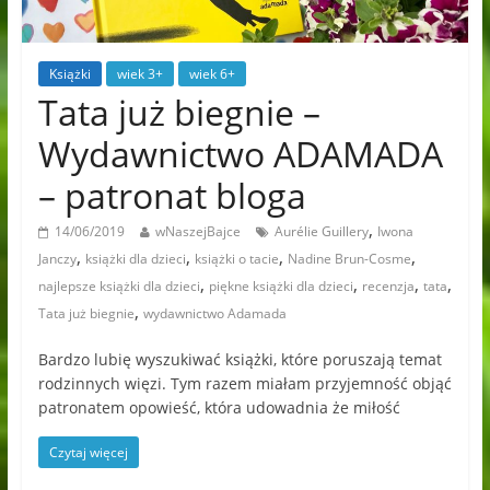
Książki
wiek 3+
wiek 6+
Tata już biegnie –
Wydawnictwo ADAMADA
– patronat bloga
,
14/06/2019
wNaszejBajce
Aurélie Guillery
Iwona
,
,
,
,
Janczy
książki dla dzieci
książki o tacie
Nadine Brun-Cosme
,
,
,
,
najlepsze książki dla dzieci
piękne książki dla dzieci
recenzja
tata
,
Tata już biegnie
wydawnictwo Adamada
Bardzo lubię wyszukiwać książki, które poruszają temat
rodzinnych więzi. Tym razem miałam przyjemność objąć
patronatem opowieść, która udowadnia że miłość
Czytaj więcej