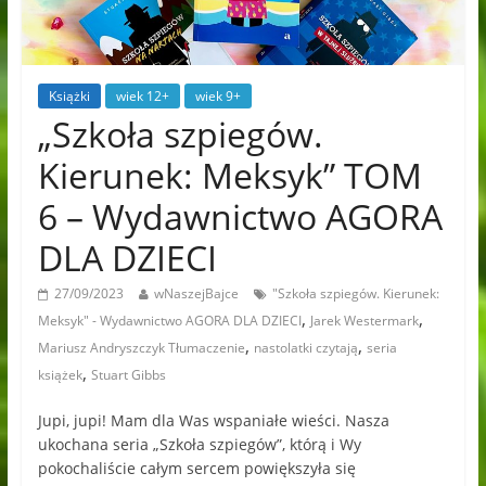
Książki
wiek 12+
wiek 9+
„Szkoła szpiegów.
Kierunek: Meksyk” TOM
6 – Wydawnictwo AGORA
DLA DZIECI
27/09/2023
wNaszejBajce
"Szkoła szpiegów. Kierunek:
,
,
Meksyk" - Wydawnictwo AGORA DLA DZIECI
Jarek Westermark
,
,
Mariusz Andryszczyk Tłumaczenie
nastolatki czytają
seria
,
książek
Stuart Gibbs
Jupi, jupi! Mam dla Was wspaniałe wieści. Nasza
ukochana seria „Szkoła szpiegów”, którą i Wy
pokochaliście całym sercem powiększyła się