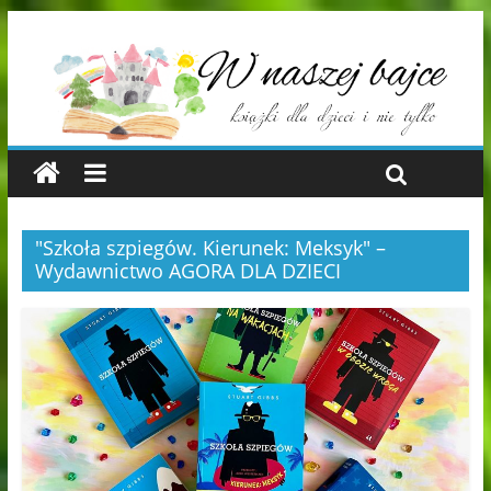
"Szkoła szpiegów. Kierunek: Meksyk" –
Wydawnictwo AGORA DLA DZIECI