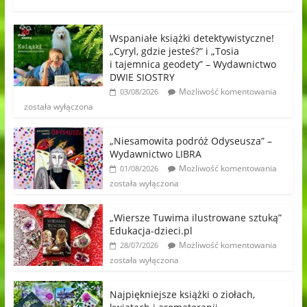
Wspaniałe książki detektywistyczne!
„Cyryl, gdzie jesteś?” i „Tosia
i tajemnica geodety” – Wydawnictwo
DWIE SIOSTRY
Możliwość komentowania
03/08/2026
została wyłączona
„Niesamowita podróż Odyseusza” –
Wydawnictwo LIBRA
Możliwość komentowania
01/08/2026
została wyłączona
„Wiersze Tuwima ilustrowane sztuką”
Edukacja-dzieci.pl
Możliwość komentowania
28/07/2026
została wyłączona
Najpiękniejsze książki o ziołach,