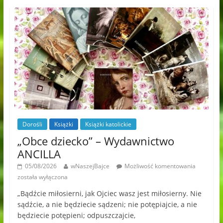
Dorośli
Książki
Książki katolickie
„Obce dziecko” – Wydawnictwo
ANCILLA
05/08/2026
wNaszejBajce
Możliwość komentowania
została wyłączona
„Bądźcie miłosierni, jak Ojciec wasz jest miłosierny. Nie
sądźcie, a nie będziecie sądzeni; nie potępiajcie, a nie
będziecie potępieni; odpuszczajcie,