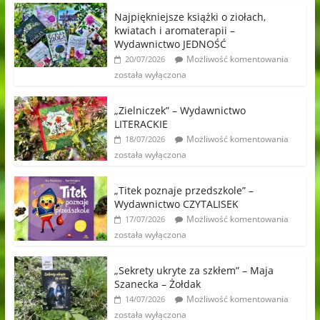
Najpiękniejsze książki o ziołach,
kwiatach i aromaterapii –
Wydawnictwo JEDNOŚĆ
Możliwość komentowania
20/07/2026
została wyłączona
„Zielniczek” – Wydawnictwo
LITERACKIE
Możliwość komentowania
18/07/2026
została wyłączona
„Titek poznaje przedszkole” –
Wydawnictwo CZYTALISEK
Możliwość komentowania
17/07/2026
została wyłączona
„Sekrety ukryte za szkłem” – Maja
Szanecka – Żołdak
Możliwość komentowania
14/07/2026
została wyłączona