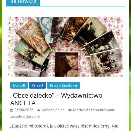
Najnowsze
Dorośli
Książki
Książki katolickie
„Obce dziecko” – Wydawnictwo
ANCILLA
05/08/2026
wNaszejBajce
Możliwość komentowania
została wyłączona
„Bądźcie miłosierni, jak Ojciec wasz jest miłosierny. Nie