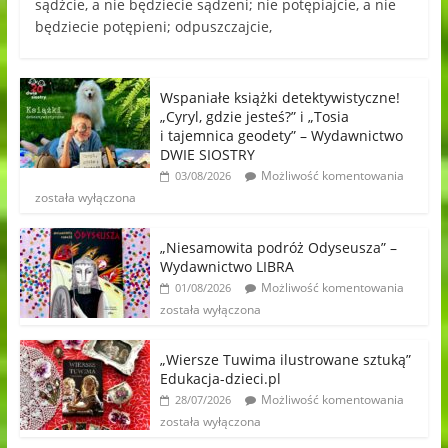
sądźcie, a nie będziecie sądzeni; nie potępiajcie, a nie
będziecie potępieni; odpuszczajcie,
Wspaniałe książki detektywistyczne!
„Cyryl, gdzie jesteś?” i „Tosia
i tajemnica geodety” – Wydawnictwo
DWIE SIOSTRY
Możliwość komentowania
03/08/2026
została wyłączona
„Niesamowita podróż Odyseusza” –
Wydawnictwo LIBRA
Możliwość komentowania
01/08/2026
została wyłączona
„Wiersze Tuwima ilustrowane sztuką”
Edukacja-dzieci.pl
Możliwość komentowania
28/07/2026
została wyłączona