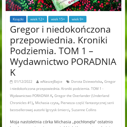
Książki
wiek 12+
wiek 15+
wiek 9+
Gregor i niedokończona
przepowiednia. Kroniki
Podziemia. TOM 1 –
Wydawnictwo PORADNIA
K
,
01/12/2022
wNaszejBajce
Dorota Dziewońska
Gregor
i niedokończona przepowiednia. Kroniki podziemia. TOM 1 -
,
Wydawnictwo PORADNIA K
Gregor the Overlander (Underland
,
,
Chronicles #1)
Michasia czyta
Pierwsza część fantastycznej serii
,
bestsellerowej autorki Igrzysk śmierci
Suzanne Collins
Moja nastoletnia córka Michasia „pochłonęła” ostatnio