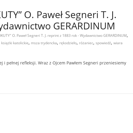
Y” O. Paweł Segneri T. J.
– Wydawnictwo GERARDINUM
,
UTY" O. Paweł Segneri T. J. reprint z 1883 rok - Wydawnictwo GERARDINUM
,
,
,
,
,
,
książki katolickie
msza trydencka
rękodzieło
różaniec
spowiedź
wiara
j i pełnej refleksji. Wraz z Ojcem Pawłem Segneri przeniesiemy