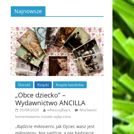
Najnowsze
Dorośli
Książki
Książki katolickie
„Obce dziecko” –
Wydawnictwo ANCILLA
05/08/2026
wNaszejBajce
Możliwość
komentowania
została wyłączona
„Bądźcie miłosierni, jak Ojciec wasz jest
miłosierny. Nie sądźcie, a nie będziecie