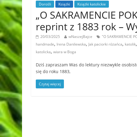
Dorośli
Książki
Książki katolickie
„O SAKRAMENCIE POKUT
reprint z 1883 rok 
20/03/2025
wNaszejBajce
"O SAKRAMENCIE POK
,
,
,
handmade
Irena Danilewska
Jak paciorki różańca
katolik
,
katolicka
wiara w Boga
Dziś zapraszam Was do lektury niezwykle osobiste
się do roku 1883,
Czytaj więcej