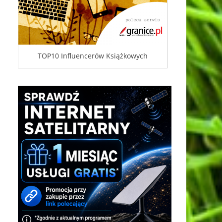
TOP10 Influencerów Książkowych