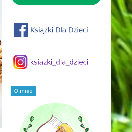
O mnie