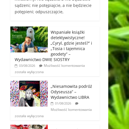
sądzeni; nie potępiajcie, a nie będziecie
potępieni; odpuszczajcie,
Wspaniałe książki
detektywistyczne!
„Cyryl, gdzie jesteś?” i
„Tosia i tajemnica
geodety” –
Wydawnictwo DWIE SIOSTRY
Możliwość komentowania
03/08/2026
została wyłączona
„Niesamowita podróż
Odyseusza” –
Wydawnictwo LIBRA
01/08/2026
Możliwość komentowania
została wyłączona