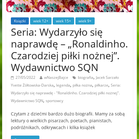
Książki
wiek 12+
wiek 15+
wiek 9+
Seria: Wydarzyło się
naprawdę – „Ronaldinho.
Czarodziej piłki nożnej”.
Wydawnictwo SQN
,
27/05/2022
wNaszejBajce
biografia
Jacek Sarzało
,
,
,
,
Yvette Żółtowska-Darska
legenda
piłka nożna
piłkarze
Seria:
Wydarzyło się naprawdę - "Ronaldinho. Czarodziej piłki nożnej".
,
Wydawnictwo SQN
sportowcy
Czytam z dziećmi bardzo dużo biografii. Mamy za sobą
lektury o wielkich pisarzach, poetach, pianistach,
podróżnikach, odkrywcach i kilka książek