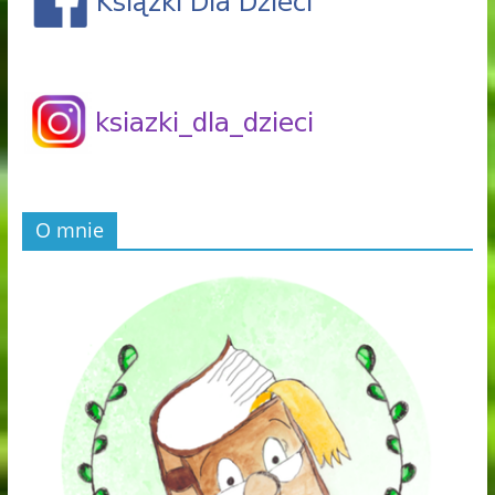
O mnie