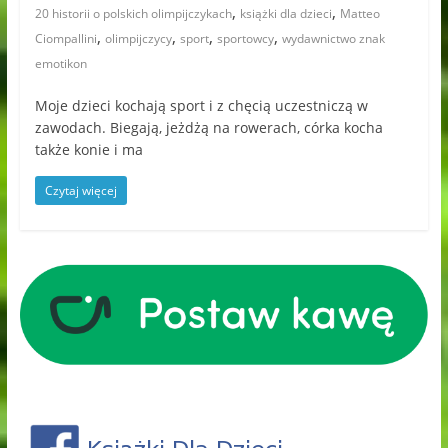
,
,
20 historii o polskich olimpijczykach
książki dla dzieci
Matteo
,
,
,
,
Ciompallini
olimpijczycy
sport
sportowcy
wydawnictwo znak
emotikon
Moje dzieci kochają sport i z chęcią uczestniczą w
zawodach. Biegają, jeżdżą na rowerach, córka kocha
także konie i ma
Czytaj więcej