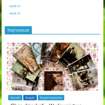
wiek 6+
wiek 9+
Najnowsze
Dorośli
Książki
Książki katolickie