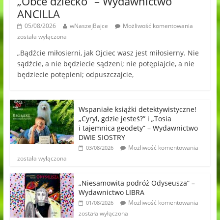
„Obce dziecko” – Wydawnictwo
ANCILLA
05/08/2026
wNaszejBajce
Możliwość komentowania
została wyłączona
„Bądźcie miłosierni, jak Ojciec wasz jest miłosierny. Nie
sądźcie, a nie będziecie sądzeni; nie potępiajcie, a nie
będziecie potępieni; odpuszczajcie,
Wspaniałe książki detektywistyczne!
„Cyryl, gdzie jesteś?” i „Tosia
i tajemnica geodety” – Wydawnictwo
DWIE SIOSTRY
Możliwość komentowania
03/08/2026
została wyłączona
„Niesamowita podróż Odyseusza” –
Wydawnictwo LIBRA
Możliwość komentowania
01/08/2026
została wyłączona