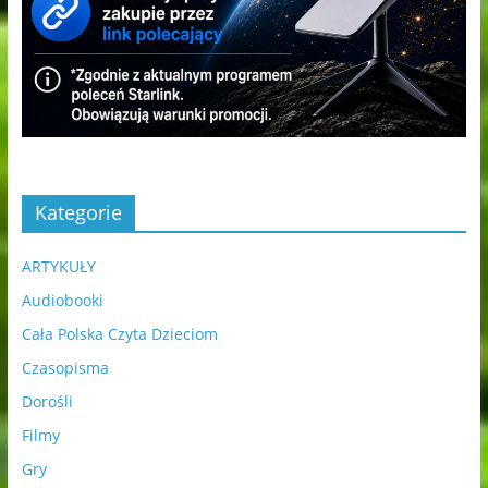
Kategorie
ARTYKUŁY
Audiobooki
Cała Polska Czyta Dzieciom
Czasopisma
Dorośli
Filmy
Gry