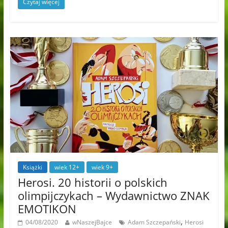
Czytaj więcej
Książki
wiek 12+
wiek 9+
Herosi. 20 historii o polskich
olimpijczykach – Wydawnictwo ZNAK
EMOTIKON
,
04/08/2020
wNaszejBajce
Adam Szczepański
Herosi