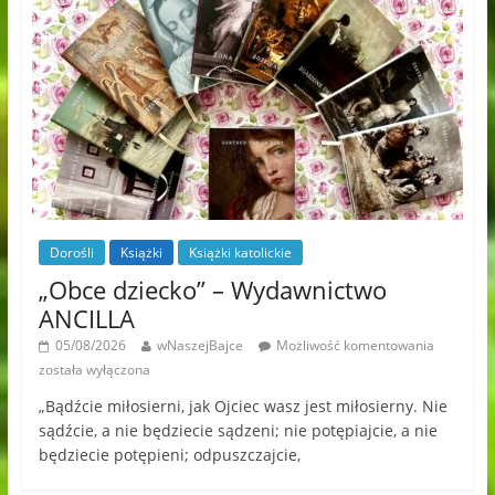
Dorośli
Książki
Książki katolickie
„Obce dziecko” – Wydawnictwo
ANCILLA
05/08/2026
wNaszejBajce
Możliwość komentowania
została wyłączona
„Bądźcie miłosierni, jak Ojciec wasz jest miłosierny. Nie
sądźcie, a nie będziecie sądzeni; nie potępiajcie, a nie
będziecie potępieni; odpuszczajcie,