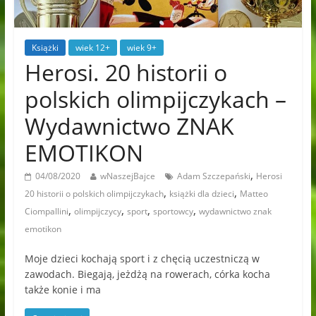
Książki
wiek 12+
wiek 9+
Herosi. 20 historii o
polskich olimpijczykach –
Wydawnictwo ZNAK
EMOTIKON
,
04/08/2020
wNaszejBajce
Adam Szczepański
Herosi
,
,
20 historii o polskich olimpijczykach
książki dla dzieci
Matteo
,
,
,
,
Ciompallini
olimpijczycy
sport
sportowcy
wydawnictwo znak
emotikon
Moje dzieci kochają sport i z chęcią uczestniczą w
zawodach. Biegają, jeżdżą na rowerach, córka kocha
także konie i ma