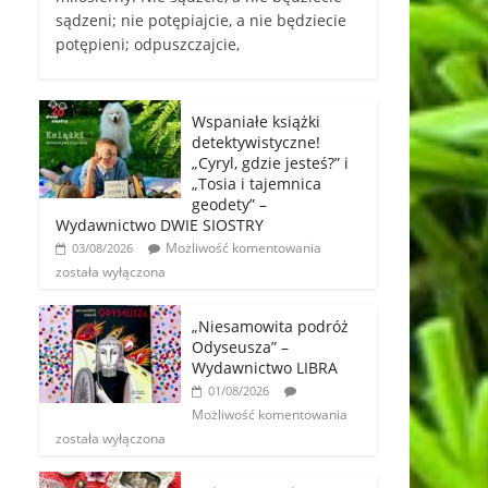
sądzeni; nie potępiajcie, a nie będziecie
potępieni; odpuszczajcie,
Wspaniałe książki
detektywistyczne!
„Cyryl, gdzie jesteś?” i
„Tosia i tajemnica
geodety” –
Wydawnictwo DWIE SIOSTRY
Możliwość komentowania
03/08/2026
została wyłączona
„Niesamowita podróż
Odyseusza” –
Wydawnictwo LIBRA
01/08/2026
Możliwość komentowania
została wyłączona