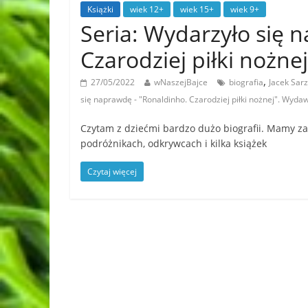
Książki
wiek 12+
wiek 15+
wiek 9+
Seria: Wydarzyło się 
Czarodziej piłki nożn
,
27/05/2022
wNaszejBajce
biografia
Jacek Sar
się naprawdę - "Ronaldinho. Czarodziej piłki nożnej". Wyd
Czytam z dziećmi bardzo dużo biografii. Mamy za 
podróżnikach, odkrywcach i kilka książek
Czytaj więcej