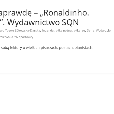
naprawdę – „Ronaldinho.
ej”. Wydawnictwo SQN
,
,
,
,
zało Yvette Żółtowska-Darska
legenda
piłka nożna
piłkarze
Seria: Wydarzyło
,
awnictwo SQN
sportowcy
sobą lektury o wielkich pisarzach, poetach, pianistach,