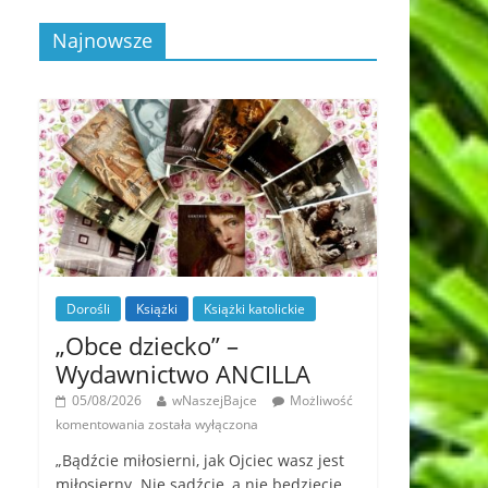
Najnowsze
Dorośli
Książki
Książki katolickie
„Obce dziecko” –
Wydawnictwo ANCILLA
05/08/2026
wNaszejBajce
Możliwość
komentowania
została wyłączona
„Bądźcie miłosierni, jak Ojciec wasz jest
miłosierny. Nie sądźcie, a nie będziecie