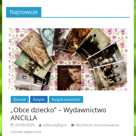
Najnowsze
Dorośli
Książki
Książki katolickie
„Obce dziecko” – Wydawnictwo
ANCILLA
05/08/2026
wNaszejBajce
Możliwość komentowania
została wyłączona