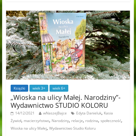
Książki
wiek 3+
wiek 6+
„Wioska na ulicy Małej. Narodziny”-
Wydawnictwo STUDIO KOLORU
,
14/12/2021
wNaszejBajce
Edyta Danieluk
Kasia
,
,
,
,
,
,
Żywioł
macierzyństwo
Narodziny
relacje
rodzina
społeczność
,
Wioska na ulicy Małej
Wydawnictwo Studio Koloru