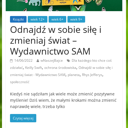
Książki
wiek 12+
wiek 6+
wiek 9+
Odnajdź w sobie siłę i
zmieniaj świat –
Wydawnictwo SAM
14/06/2022
wNaszejBajce
Dla każdego kto chce coś
,
,
,
zdziałać
Keilly Swift
ochrona środowiska
Odnajdź w sobie siłę i
,
,
,
zmieniaj świat - Wydawnictwo SAM
planeta
Rhys Jefferys
społeczność
Kiedyś nie sądziłam jak wiele może zmienić pozytywne
myślenie! Dziś wiem, że małymi krokami można zmienić
naprawdę wiele, trzeba tylko
Czytaj więcej