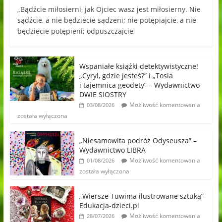
„Bądźcie miłosierni, jak Ojciec wasz jest miłosierny. Nie
sądźcie, a nie będziecie sądzeni; nie potępiajcie, a nie
będziecie potępieni; odpuszczajcie,
Wspaniałe książki detektywistyczne!
„Cyryl, gdzie jesteś?” i „Tosia
i tajemnica geodety” – Wydawnictwo
DWIE SIOSTRY
Możliwość komentowania
03/08/2026
została wyłączona
„Niesamowita podróż Odyseusza” –
Wydawnictwo LIBRA
Możliwość komentowania
01/08/2026
została wyłączona
„Wiersze Tuwima ilustrowane sztuką”
Edukacja-dzieci.pl
Możliwość komentowania
28/07/2026