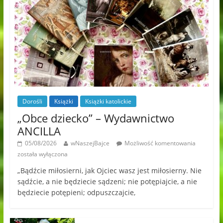
Dorośli
Książki
Książki katolickie
„Obce dziecko” – Wydawnictwo
ANCILLA
05/08/2026
wNaszejBajce
Możliwość komentowania
została wyłączona
„Bądźcie miłosierni, jak Ojciec wasz jest miłosierny. Nie
sądźcie, a nie będziecie sądzeni; nie potępiajcie, a nie
będziecie potępieni; odpuszczajcie,