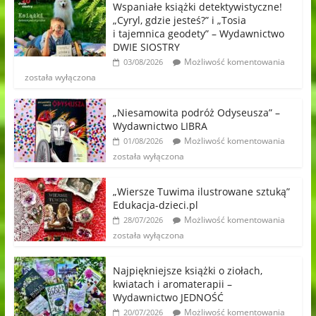
Wspaniałe książki detektywistyczne!
„Cyryl, gdzie jesteś?” i „Tosia
i tajemnica geodety” – Wydawnictwo
DWIE SIOSTRY
Możliwość komentowania
03/08/2026
została wyłączona
„Niesamowita podróż Odyseusza” –
Wydawnictwo LIBRA
Możliwość komentowania
01/08/2026
została wyłączona
„Wiersze Tuwima ilustrowane sztuką”
Edukacja-dzieci.pl
Możliwość komentowania
28/07/2026
została wyłączona
Najpiękniejsze książki o ziołach,
kwiatach i aromaterapii –
Wydawnictwo JEDNOŚĆ
Możliwość komentowania
20/07/2026