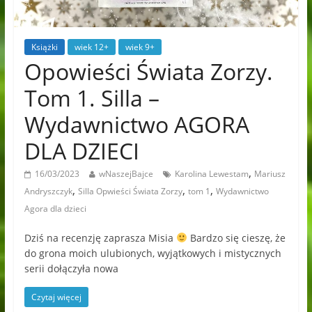
Książki
wiek 12+
wiek 9+
Opowieści Świata Zorzy.
Tom 1. Silla –
Wydawnictwo AGORA
DLA DZIECI
,
16/03/2023
wNaszejBajce
Karolina Lewestam
Mariusz
,
,
,
Andryszczyk
Silla Opwieści Świata Zorzy
tom 1
Wydawnictwo
Agora dla dzieci
Dziś na recenzję zaprasza Misia
Bardzo się cieszę, że
do grona moich ulubionych, wyjątkowych i mistycznych
serii dołączyła nowa
Czytaj więcej