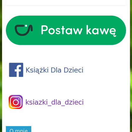
O mnie