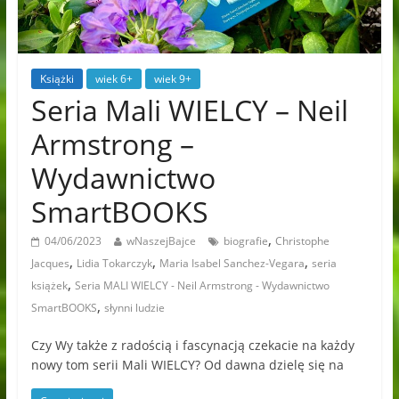
Książki
wiek 6+
wiek 9+
Seria Mali WIELCY – Neil
Armstrong –
Wydawnictwo
SmartBOOKS
,
04/06/2023
wNaszejBajce
biografie
Christophe
,
,
,
Jacques
Lidia Tokarczyk
Maria Isabel Sanchez-Vegara
seria
,
książek
Seria MALI WIELCY - Neil Armstrong - Wydawnictwo
,
SmartBOOKS
słynni ludzie
Czy Wy także z radością i fascynacją czekacie na każdy
nowy tom serii Mali WIELCY? Od dawna dzielę się na