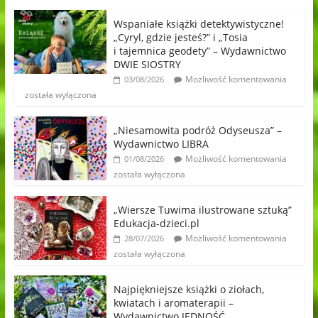
Wspaniałe książki detektywistyczne!
„Cyryl, gdzie jesteś?” i „Tosia
i tajemnica geodety” – Wydawnictwo
DWIE SIOSTRY
Możliwość komentowania
03/08/2026
została wyłączona
„Niesamowita podróż Odyseusza” –
Wydawnictwo LIBRA
Możliwość komentowania
01/08/2026
została wyłączona
„Wiersze Tuwima ilustrowane sztuką”
Edukacja-dzieci.pl
Możliwość komentowania
28/07/2026
została wyłączona
Najpiękniejsze książki o ziołach,
kwiatach i aromaterapii –
Wydawnictwo JEDNOŚĆ