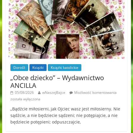
Dorośli
Książki
Książki katolickie
„Obce dziecko” – Wydawnictwo
ANCILLA
05/08/2026
wNaszejBajce
Możliwość komentowania
została wyłączona
„Bądźcie miłosierni, jak Ojciec wasz jest miłosierny. Nie
sądźcie, a nie będziecie sądzeni; nie potępiajcie, a nie
będziecie potępieni; odpuszczajcie,