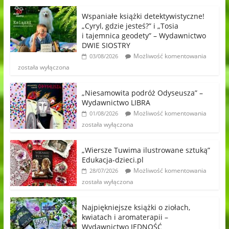
Wspaniałe książki detektywistyczne!
„Cyryl, gdzie jesteś?” i „Tosia
i tajemnica geodety” – Wydawnictwo
DWIE SIOSTRY
Możliwość komentowania
03/08/2026
została wyłączona
„Niesamowita podróż Odyseusza” –
Wydawnictwo LIBRA
Możliwość komentowania
01/08/2026
została wyłączona
„Wiersze Tuwima ilustrowane sztuką”
Edukacja-dzieci.pl
Możliwość komentowania
28/07/2026
została wyłączona
Najpiękniejsze książki o ziołach,
kwiatach i aromaterapii –
Wydawnictwo JEDNOŚĆ