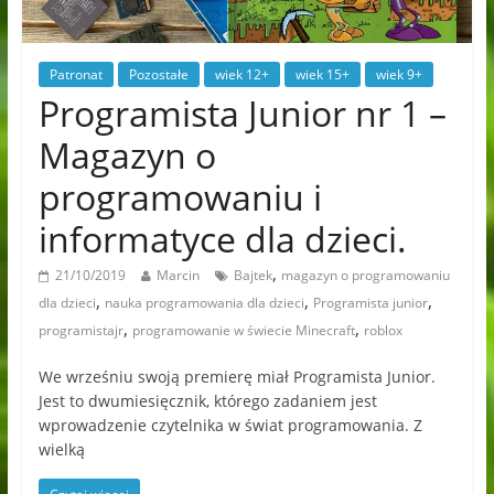
Patronat
Pozostałe
wiek 12+
wiek 15+
wiek 9+
Programista Junior nr 1 –
Magazyn o
programowaniu i
informatyce dla dzieci.
,
21/10/2019
Marcin
Bajtek
magazyn o programowaniu
,
,
,
dla dzieci
nauka programowania dla dzieci
Programista junior
,
,
programistajr
programowanie w świecie Minecraft
roblox
We wrześniu swoją premierę miał Programista Junior.
Jest to dwumiesięcznik, którego zadaniem jest
wprowadzenie czytelnika w świat programowania. Z
wielką