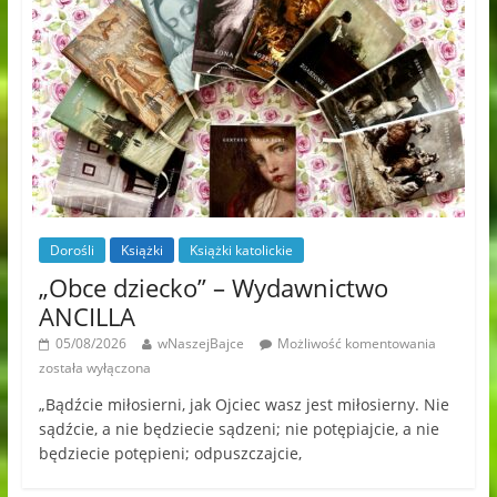
Dorośli
Książki
Książki katolickie
„Obce dziecko” – Wydawnictwo
ANCILLA
05/08/2026
wNaszejBajce
Możliwość komentowania
została wyłączona
„Bądźcie miłosierni, jak Ojciec wasz jest miłosierny. Nie
sądźcie, a nie będziecie sądzeni; nie potępiajcie, a nie
będziecie potępieni; odpuszczajcie,