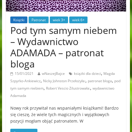
Książki
Patronat
wiek 3+
wiek 6+
Pod tym samym niebem
– Wydawnictwo
ADAMADA – patronat
bloga
,
15/01/2021
wNaszejBajce
książki dla dzieci
Magda
,
,
,
Szpyrko-Ankiewicz
Nicky Johnston Przełożyła:
patronat bloga
pod
,
,
tym samym niebiem
Robert Vescio Zilustrowała:
wydawnictwo
Adamada
Nowy rok przywitał nas wspaniałymi książkami! Bardzo
się cieszę, że wiele tych magicznych i wyjątkowych
pozycji mogłam objąć patronatem. W