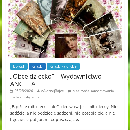
Dorośli
Książki
Książki katolickie
„Obce dziecko” – Wydawnictwo
ANCILLA
05/08/2026
wNaszejBajce
Możliwość komentowania
została wyłączona
„Bądźcie miłosierni, jak Ojciec wasz jest miłosierny. Nie
sądźcie, a nie będziecie sądzeni; nie potępiajcie, a nie
będziecie potępieni; odpuszczajcie,