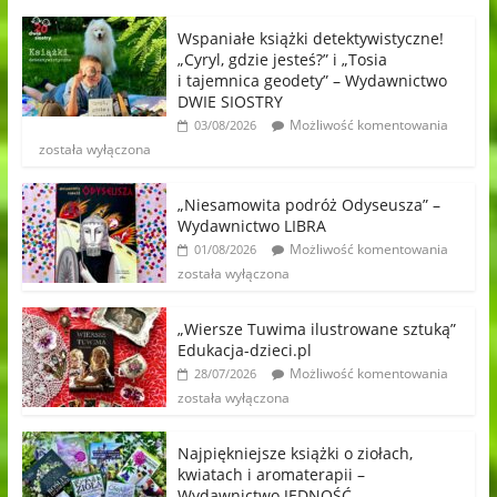
Wspaniałe książki detektywistyczne!
„Cyryl, gdzie jesteś?” i „Tosia
i tajemnica geodety” – Wydawnictwo
DWIE SIOSTRY
Możliwość komentowania
03/08/2026
została wyłączona
„Niesamowita podróż Odyseusza” –
Wydawnictwo LIBRA
Możliwość komentowania
01/08/2026
została wyłączona
„Wiersze Tuwima ilustrowane sztuką”
Edukacja-dzieci.pl
Możliwość komentowania
28/07/2026
została wyłączona
Najpiękniejsze książki o ziołach,
kwiatach i aromaterapii –
Wydawnictwo JEDNOŚĆ