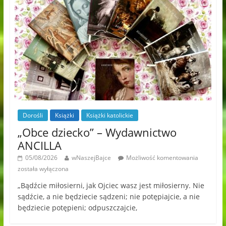
Dorośli
Książki
Książki katolickie
„Obce dziecko” – Wydawnictwo
ANCILLA
05/08/2026
wNaszejBajce
Możliwość komentowania
została wyłączona
„Bądźcie miłosierni, jak Ojciec wasz jest miłosierny. Nie
sądźcie, a nie będziecie sądzeni; nie potępiajcie, a nie
będziecie potępieni; odpuszczajcie,