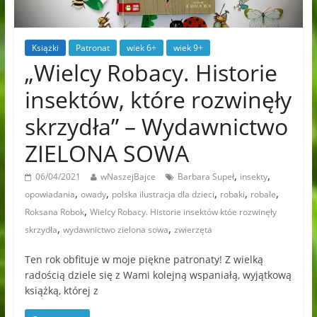
Książki
Patronat
wiek 6+
wiek 9+
„Wielcy Robacy. Historie
insektów, które rozwinęły
skrzydła” – Wydawnictwo
ZIELONA SOWA
,
,
06/04/2021
wNaszejBajce
Barbara Supeł
insekty
,
,
,
,
,
opowiadania
owady
polska ilustracja dla dzieci
robaki
robale
,
Roksana Robok
Wielcy Robacy. Historie insektów któe rozwinęły
,
,
skrzydła
wydawnictwo zielona sowa
zwierzęta
Ten rok obfituje w moje piękne patronaty! Z wielką
radością dziele się z Wami kolejną wspaniałą, wyjątkową
książką, której z