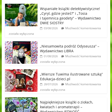
Wspaniałe książki detektywistyczne!
„Cyryl, gdzie jesteś?” i „Tosia
i tajemnica geodety” – Wydawnictwo
DWIE SIOSTRY
Możliwość komentowania
03/08/2026
została wyłączona
„Niesamowita podróż Odyseusza” –
Wydawnictwo LIBRA
Możliwość komentowania
01/08/2026
została wyłączona
„Wiersze Tuwima ilustrowane sztuką”
Edukacja-dzieci.pl
Możliwość komentowania
28/07/2026
została wyłączona
Najpiękniejsze książki o ziołach,
kwiatach i aromaterapii –
Wydawnictwo JEDNOŚĆ